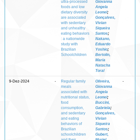
ultra-processed
Giovanna
foods and low
Angela
dietary diversity
Leonel
;
are associated
Gonçalves,
with sedentary
Vivian
and unhealthy
Siqueira
eating behaviors
Santos
;
: a nationwide
Nakano,
study with
Eduardo
Brazilian
Yoshio
;
Schoolchildren
Bertolin,
Maria
Natacha
Toral
9-Dez-2024
-
Regular family
Oliveira,
-
meals
Giovanna
associated with
Angela
nutritional status,
Leonel
;
food
Buccini,
consumption,
Gabriela
;
and sedentary
Gonçalves,
and eating
Vivian
behaviors of
Siqueira
Brazilian
Santos
;
schoolchildren
Gubert,
and their
Muriel