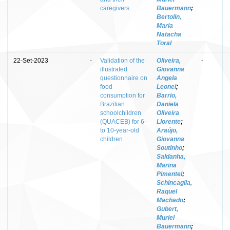
caregivers
Bauermann
;
Bertolin,
Maria
Natacha
Toral
22-Set-2023
-
Validation of the
Oliveira,
-
illustrated
Giovanna
questionnaire on
Angela
food
Leonel
;
consumption for
Barrio,
Brazilian
Daniela
schoolchildren
Oliveira
(QUACEB) for 6-
Llorente
;
to 10-year-old
Araújo,
children
Giovanna
Soutinho
;
Saldanha,
Marina
Pimentel
;
Schincaglia,
Raquel
Machado
;
Gubert,
Muriel
Bauermann
;