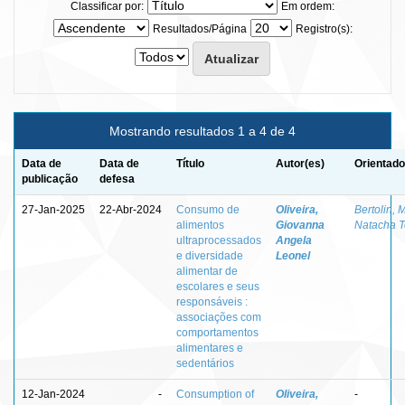
Classificar por:
Em ordem:
Resultados/Página
Registro(s):
Mostrando resultados 1 a 4 de 4
Data de
Data de
Título
Autor(es)
Orientado
publicação
defesa
27-Jan-2025
22-Abr-2024
Consumo de
Oliveira,
Bertolin, 
alimentos
Giovanna
Natacha T
ultraprocessados
Angela
e diversidade
Leonel
alimentar de
escolares e seus
responsáveis :
associações com
comportamentos
alimentares e
sedentários
12-Jan-2024
-
Consumption of
Oliveira,
-