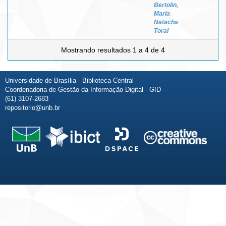
Bertolin,
Maria
Natacha
Toral
Mostrando resultados 1 a 4 de 4
Universidade de Brasília - Biblioteca Central
Coordenadoria de Gestão da Informação Digital - GID
(61) 3107-2683
repositorio@unb.br
Fale conosco
Sobre