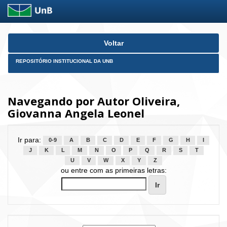
Skip
Voltar
navigation
REPOSITÓRIO INSTITUCIONAL DA UNB
Navegando por Autor Oliveira,
Giovanna Angela Leonel
Ir para:
0-9
A
B
C
D
E
F
G
H
I
J
K
L
M
N
O
P
Q
R
S
T
U
V
W
X
Y
Z
ou entre com as primeiras letras: