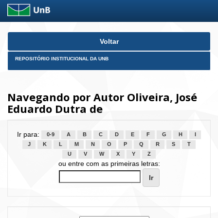
Skip
Voltar
navigation
REPOSITÓRIO INSTITUCIONAL DA UNB
Navegando por Autor Oliveira, José
Eduardo Dutra de
Ir para:
0-9
A
B
C
D
E
F
G
H
I
J
K
L
M
N
O
P
Q
R
S
T
U
V
W
X
Y
Z
ou entre com as primeiras letras: