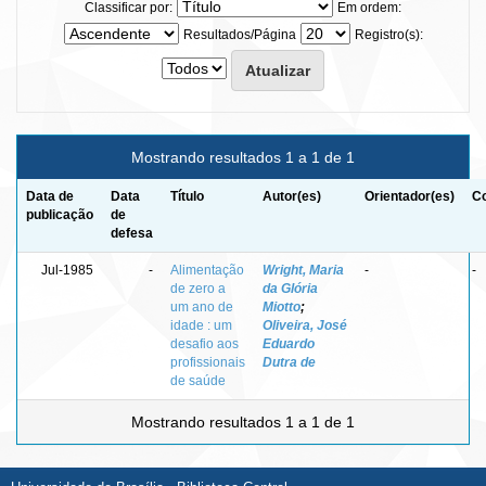
Classificar por:
Em ordem:
Resultados/Página
Registro(s):
Mostrando resultados 1 a 1 de 1
Data de
Data
Título
Autor(es)
Orientador(es)
Co
publicação
de
defesa
Jul-1985
-
Alimentação
Wright, Maria
-
-
de zero a
da Glória
um ano de
Miotto
;
idade : um
Oliveira, José
desafio aos
Eduardo
profissionais
Dutra de
de saúde
Mostrando resultados 1 a 1 de 1