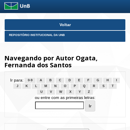
Skip
Voltar
navigation
REPOSITÓRIO INSTITUCIONAL DA UNB
Navegando por Autor Ogata,
Fernanda dos Santos
Ir para:
0-9
A
B
C
D
E
F
G
H
I
J
K
L
M
N
O
P
Q
R
S
T
U
V
W
X
Y
Z
ou entre com as primeiras letras: