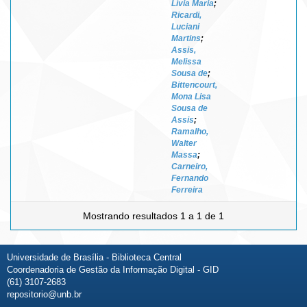
Lívia Maria
;
Ricardi,
Luciani
Martins
;
Assis,
Melissa
Sousa de
;
Bittencourt,
Mona Lisa
Sousa de
Assis
;
Ramalho,
Walter
Massa
;
Carneiro,
Fernando
Ferreira
Mostrando resultados 1 a 1 de 1
Universidade de Brasília - Biblioteca Central
Coordenadoria de Gestão da Informação Digital - GID
(61) 3107-2683
repositorio@unb.br