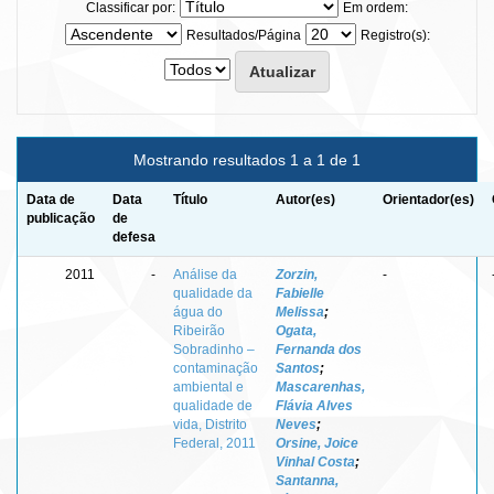
Classificar por:
Em ordem:
Resultados/Página
Registro(s):
Mostrando resultados 1 a 1 de 1
Data de
Data
Título
Autor(es)
Orientador(es)
publicação
de
defesa
2011
-
Análise da
Zorzin,
-
qualidade da
Fabielle
água do
Melissa
;
Ribeirão
Ogata,
Sobradinho –
Fernanda dos
contaminação
Santos
;
ambiental e
Mascarenhas,
qualidade de
Flávia Alves
vida, Distrito
Neves
;
Federal, 2011
Orsine, Joice
Vinhal Costa
;
Santanna,