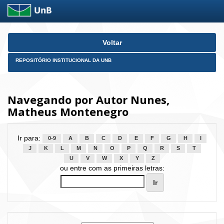
Skip
Voltar
navigation
REPOSITÓRIO INSTITUCIONAL DA UNB
Navegando por Autor Nunes,
Matheus Montenegro
Ir para:
0-9
A
B
C
D
E
F
G
H
I
J
K
L
M
N
O
P
Q
R
S
T
U
V
W
X
Y
Z
ou entre com as primeiras letras: