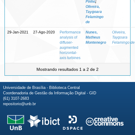
Pinho
;
Oliveira,
Taygoara
Felamingo
de
29-Jan-2021
27-Ago-2020
Performance
Nunes,
Oliveira,
analysis of
Matheus
Taygoara
diffuser-
Montenegro
Felamingo de
augmented
horizontal-
axis turbines
Mostrando resultados 1 a 2 de 2
Universidade de Brasília - Biblioteca Central
Coordenadoria de Gestão da Informação Digital - GID
(61) 3107-2683
repositorio@unb.br