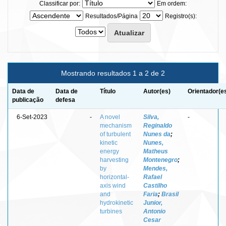
Classificar por:
Em ordem:
Resultados/Página
Registro(s):
Mostrando resultados 1 a 2 de 2
Data de
Data de
Título
Autor(es)
Orientador(e
publicação
defesa
6-Set-2023
-
A novel
Silva,
-
mechanism
Reginaldo
of turbulent
Nunes da
;
kinetic
Nunes,
energy
Matheus
harvesting
Montenegro
;
by
Mendes,
horizontal-
Rafael
axis wind
Castilho
and
Faria
;
Brasil
hydrokinetic
Junior,
turbines
Antonio
Cesar