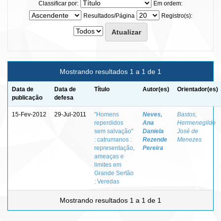
Classificar por:
Em ordem:
Resultados/Página
Registro(s):
Mostrando resultados 1 a 1 de 1
Data de
Data de
Título
Autor(es)
Orientador(es)
publicação
defesa
15-Fev-2012
29-Jul-2011
"Homens
Neves,
Bastos,
reperdidos
Ana
Hermenegildo
sem salvação"
Daniela
José de
: catrumanos :
Rezende
Menezes
representação,
Pereira
ameaças e
limites em
Grande Sertão
: Veredas
Mostrando resultados 1 a 1 de 1