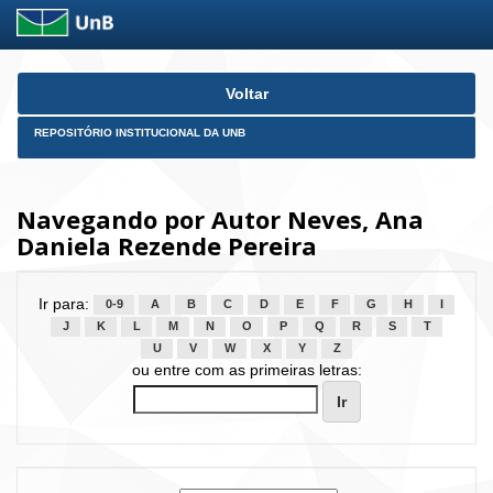
Skip
Voltar
navigation
REPOSITÓRIO INSTITUCIONAL DA UNB
Navegando por Autor Neves, Ana
Daniela Rezende Pereira
Ir para:
0-9
A
B
C
D
E
F
G
H
I
J
K
L
M
N
O
P
Q
R
S
T
U
V
W
X
Y
Z
ou entre com as primeiras letras: