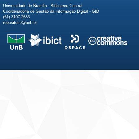
Universidade de Brasília - Biblioteca Central
Coordenadoria de Gestão da Informação Digital - GID
(61) 3107-2683
repositorio@unb.br
Fale conosco
Sobre