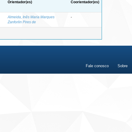
Orientador(es)
Coorientador(es)
Almeida, Inês Maria Marques
-
Zanforlin Pires de
Fale conosco
Sobre