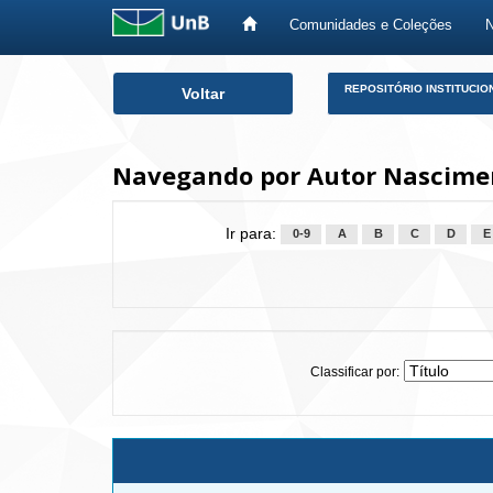
Comunidades e Coleções
Skip
REPOSITÓRIO INSTITUCIO
Voltar
navigation
Navegando por Autor Nasciment
Ir para:
0-9
A
B
C
D
E
Classificar por: