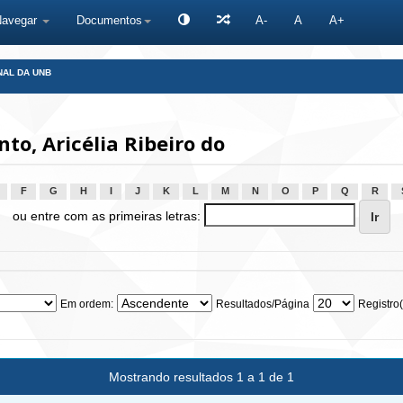
Navegar
Documentos
A-
A
A+
NAL DA UNB
o, Aricélia Ribeiro do
F
G
H
I
J
K
L
M
N
O
P
Q
R
ou entre com as primeiras letras:
Em ordem:
Resultados/Página
Registro(
Mostrando resultados 1 a 1 de 1