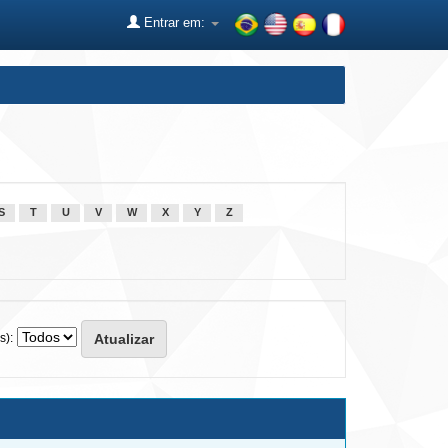
Entrar em:
S
T
U
V
W
X
Y
Z
s):