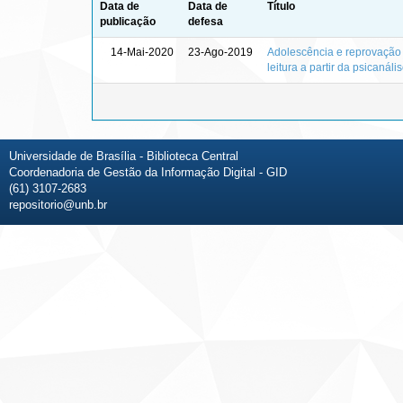
Data de
Data de
Título
publicação
defesa
14-Mai-2020
23-Ago-2019
Adolescência e reprovação 
leitura a partir da psicanáli
Universidade de Brasília - Biblioteca Central
Coordenadoria de Gestão da Informação Digital - GID
(61) 3107-2683
repositorio@unb.br