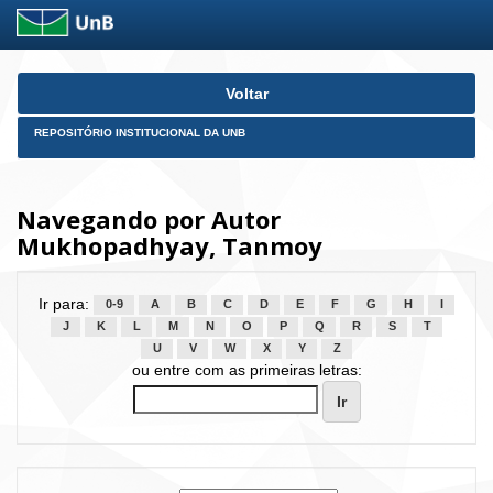
Skip
Voltar
navigation
REPOSITÓRIO INSTITUCIONAL DA UNB
Navegando por Autor
Mukhopadhyay, Tanmoy
Ir para:
0-9
A
B
C
D
E
F
G
H
I
J
K
L
M
N
O
P
Q
R
S
T
U
V
W
X
Y
Z
ou entre com as primeiras letras: