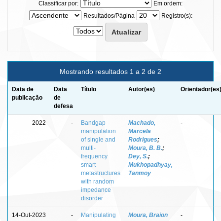
Classificar por:
Em ordem:
Resultados/Página
Registro(s):
Mostrando resultados 1 a 2 de 2
Data de
Data
Título
Autor(es)
Orientador(es
publicação
de
defesa
2022
-
Bandgap
Machado,
-
manipulation
Marcela
of single and
Rodrigues
;
multi-
Moura, B. B.
;
frequency
Dey, S.
;
smart
Mukhopadhyay,
metastructures
Tanmoy
with random
impedance
disorder
14-Out-2023
-
Manipulating
Moura, Braion
-