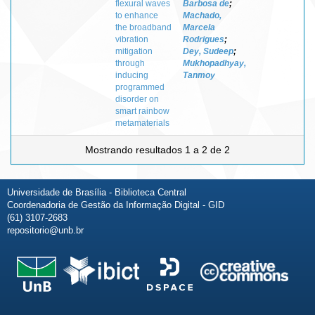
flexural waves
Barbosa de
;
to enhance
Machado,
the broadband
Marcela
vibration
Rodrigues
;
mitigation
Dey, Sudeep
;
through
Mukhopadhyay,
inducing
Tanmoy
programmed
disorder on
smart rainbow
metamaterials
Mostrando resultados 1 a 2 de 2
Universidade de Brasília - Biblioteca Central
Coordenadoria de Gestão da Informação Digital - GID
(61) 3107-2683
repositorio@unb.br