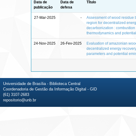
Data de
Data de
Título
publicação
defesa
27-Mar-2025
-
Assessment of wood residue 
region for decentralized ener
decarbonization : combustion 
thermodynamics and potentia
24-Nov-2025
26-Fev-2025
Evaluation of amazonian wood
decentralized energy recover
parameters and potential emi
Universidade de Brasília - Biblioteca Central
Coordenadoria de Gestão da Informação Digital - GID
(61) 3107-2683
repositorio@unb.br