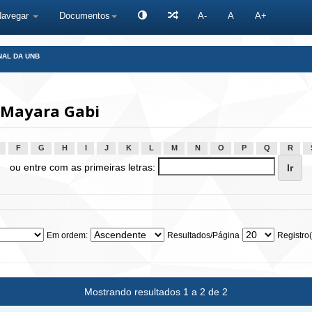
Navegar
Documentos
A-
A
A+
NAL DA UNB
 Mayara Gabi
F
G
H
I
J
K
L
M
N
O
P
Q
R
ou entre com as primeiras letras:
Em ordem:
Resultados/Página
Registro(
Mostrando resultados 1 a 2 de 2