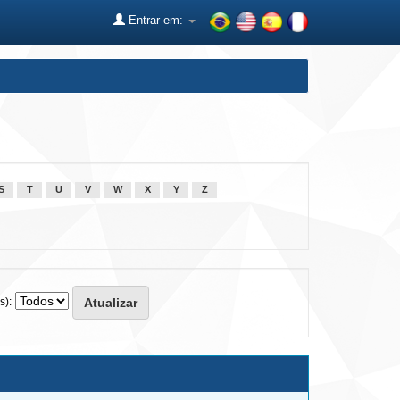
Entrar em:
S
T
U
V
W
X
Y
Z
s):