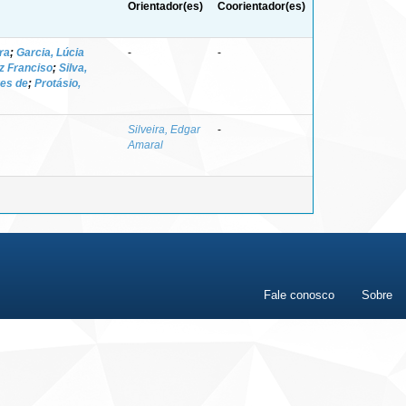
Orientador(es)
Coorientador(es)
ra
;
Garcia, Lúcia
-
-
z Franciso
;
Silva,
res de
;
Protásio,
Silveira, Edgar
-
Amaral
Fale conosco
Sobre