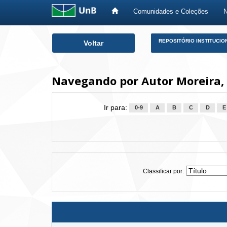
Comunidades e Coleções
Skip
REPOSITÓRIO INSTITUCIO
Voltar
navigation
Navegando por Autor Moreira,
Ir para:
0-9
A
B
C
D
E
Classificar por: