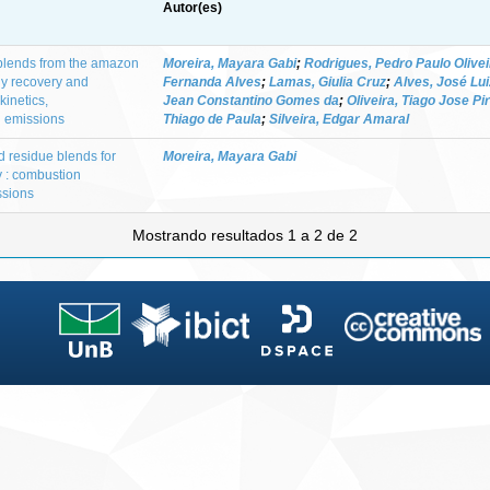
Autor(es)
blends from the amazon
Moreira, Mayara Gabi
;
Rodrigues, Pedro Paulo Olivei
gy recovery and
Fernanda Alves
;
Lamas, Giulia Cruz
;
Alves, José Lui
kinetics,
Jean Constantino Gomes da
;
Oliveira, Tiago Jose Pi
l emissions
Thiago de Paula
;
Silveira, Edgar Amaral
 residue blends for
Moreira, Mayara Gabi
y : combustion
ssions
Mostrando resultados 1 a 2 de 2