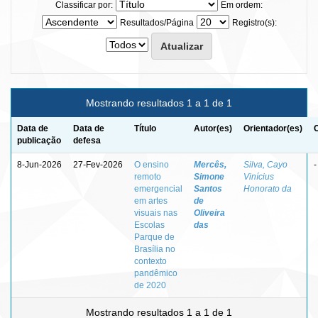
Classificar por:
Em ordem:
Resultados/Página
Registro(s):
Mostrando resultados 1 a 1 de 1
Data de
Data de
Título
Autor(es)
Orientador(es)
publicação
defesa
8-Jun-2026
27-Fev-2026
O ensino
Mercês,
Silva, Cayo
-
remoto
Simone
Vinícius
emergencial
Santos
Honorato da
em artes
de
visuais nas
Oliveira
Escolas
das
Parque de
Brasília no
contexto
pandêmico
de 2020
Mostrando resultados 1 a 1 de 1