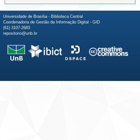
Universidade de Brasília - Biblioteca Central
Coordenadoria de Gestão da Informação Digital - GID
(61) 3107-2683
repositorio@unb.br
Fale conosco
Sobre