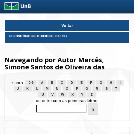
Skip
Voltar
navigation
REPOSITÓRIO INSTITUCIONAL DA UNB
Navegando por Autor Mercês,
Simone Santos de Oliveira das
Ir para:
0-9
A
B
C
D
E
F
G
H
I
J
K
L
M
N
O
P
Q
R
S
T
U
V
W
X
Y
Z
ou entre com as primeiras letras: