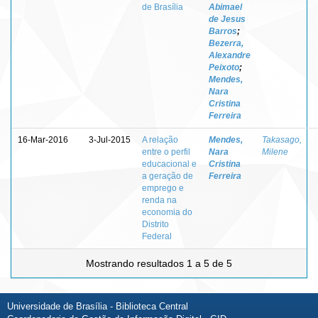
de Brasília
Abimael
de Jesus
Barros
;
Bezerra,
Alexandre
Peixoto
;
Mendes,
Nara
Cristina
Ferreira
16-Mar-2016
3-Jul-2015
A relação
Mendes,
Takasago,
entre o perfil
Nara
Milene
educacional e
Cristina
a geração de
Ferreira
emprego e
renda na
economia do
Distrito
Federal
Mostrando resultados 1 a 5 de 5
Universidade de Brasília - Biblioteca Central