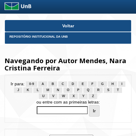
Skip
Voltar
navigation
REPOSITÓRIO INSTITUCIONAL DA UNB
Navegando por Autor Mendes, Nara
Cristina Ferreira
Ir para:
0-9
A
B
C
D
E
F
G
H
I
J
K
L
M
N
O
P
Q
R
S
T
U
V
W
X
Y
Z
ou entre com as primeiras letras: