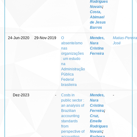
Rodrigues
Novais
;
Costa,
Abimael
de Jesus
Barros
24-Jun-2020
29-Nov-2019
O
Mendes,
Matias-Pereira
absenteísmo
Nara
José
nas
Cristina
organizações
Ferreira
: um estudo
na
Administração
Pública
Federal
brasileira
Dez-2023
-
Costs in
Mendes,
-
public sector :
Nara
an analysis of
Cristina
Brazilian
Ferreira
;
accounting
Cruz,
standards
Emelle
from
Rodrigues
perspective of
Novais
;
accounting
Barbosa,