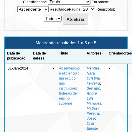
Classificar por:
Em ordem:
Resultados/Página
Registro(s):
Mostrando resultados 1 a 5 de 5
Data de
Data de
Título
Autor(es)
Orientador(es
publicação
defesa
31-Jan-2024
-
Absenteísmo
Mendes,
-
e eficiência :
Nara
um estudo
Cristina
nas
Ferreira
;
instituições
Serrano,
federais de
André
ensino
Luiz
superior
Marques
;
Matias-
Pereira,
José
;
Cruz,
Emelle