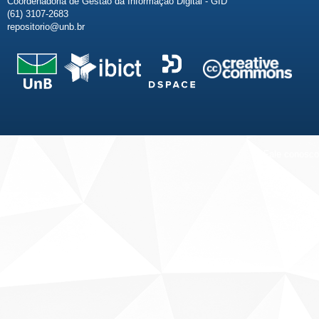
Coordenadoria de Gestão da Informação Digital - GID
(61) 3107-2683
repositorio@unb.br
Fale conosco
Sobre