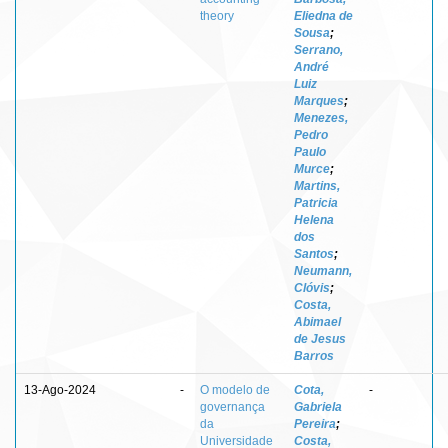
theory
Eliedna de
Sousa
;
Serrano,
André
Luiz
Marques
;
Menezes,
Pedro
Paulo
Murce
;
Martins,
Patricia
Helena
dos
Santos
;
Neumann,
Clóvis
;
Costa,
Abimael
de Jesus
Barros
13-Ago-2024
-
O modelo de
Cota,
-
governança
Gabriela
da
Pereira
;
Universidade
Costa,