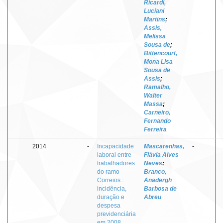
Ricardi,
Luciani
Martins
;
Assis,
Melissa
Sousa de
;
Bittencourt,
Mona Lisa
Sousa de
Assis
;
Ramalho,
Walter
Massa
;
Carneiro,
Fernando
Ferreira
2014
-
Incapacidade
Mascarenhas,
-
laboral entre
Flávia Alves
trabalhadores
Neves
;
do ramo
Branco,
Correios :
Anadergh
incidência,
Barbosa de
duração e
Abreu
despesa
previdenciária
em 2008