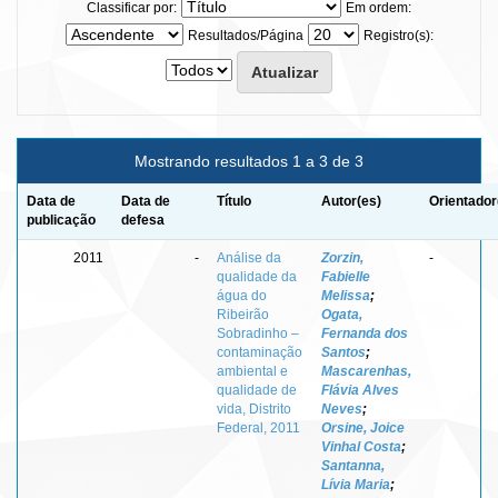
Classificar por:
Em ordem:
Resultados/Página
Registro(s):
Mostrando resultados 1 a 3 de 3
Data de
Data de
Título
Autor(es)
Orientador
publicação
defesa
2011
-
Análise da
Zorzin,
-
qualidade da
Fabielle
água do
Melissa
;
Ribeirão
Ogata,
Sobradinho –
Fernanda dos
contaminação
Santos
;
ambiental e
Mascarenhas,
qualidade de
Flávia Alves
vida, Distrito
Neves
;
Federal, 2011
Orsine, Joice
Vinhal Costa
;
Santanna,
Lívia Maria
;