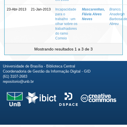
23-Abr-2013
21-Jan-2013
Incapacidade
Mascarenhas,
Branco,
para o
Flávia Alves
Anadergh
trabalho : um
Neves
Barbosa d
olhar sobre os
Abreu
trabalhadores
do ramo
Correio
Mostrando resultados 1 a 3 de 3
Universidade de Brasília - Biblioteca Central
Coordenadoria de Gestão da Informação Digital - GID
(61) 3107-2683
repositorio@unb.br