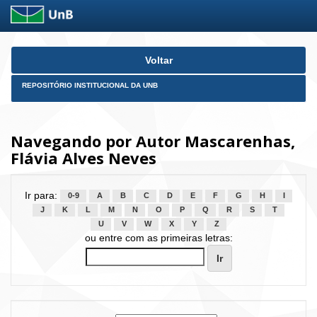
Skip
Voltar
navigation
REPOSITÓRIO INSTITUCIONAL DA UNB
Navegando por Autor Mascarenhas,
Flávia Alves Neves
Ir para:
0-9
A
B
C
D
E
F
G
H
I
J
K
L
M
N
O
P
Q
R
S
T
U
V
W
X
Y
Z
ou entre com as primeiras letras: