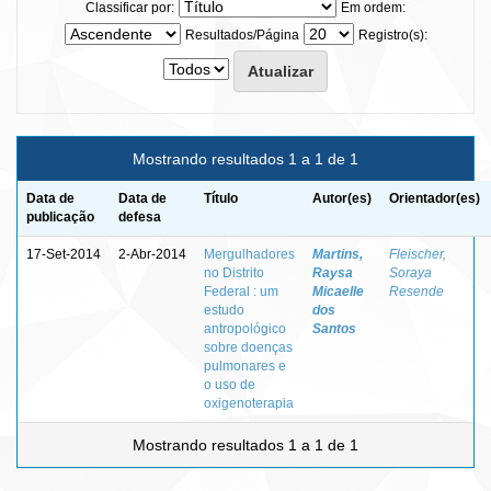
Classificar por:
Em ordem:
Resultados/Página
Registro(s):
Mostrando resultados 1 a 1 de 1
Data de
Data de
Título
Autor(es)
Orientador(es)
publicação
defesa
17-Set-2014
2-Abr-2014
Mergulhadores
Martins,
Fleischer,
no Distrito
Raysa
Soraya
Federal : um
Micaelle
Resende
estudo
dos
antropológico
Santos
sobre doenças
pulmonares e
o uso de
oxigenoterapia
Mostrando resultados 1 a 1 de 1