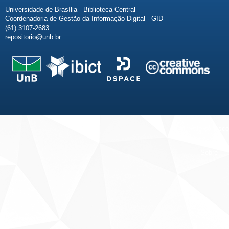
Universidade de Brasília - Biblioteca Central
Coordenadoria de Gestão da Informação Digital - GID
(61) 3107-2683
repositorio@unb.br
Fale conosco
Sobre