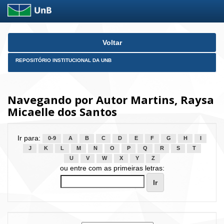
Skip
Voltar
navigation
REPOSITÓRIO INSTITUCIONAL DA UNB
Navegando por Autor Martins, Raysa
Micaelle dos Santos
Ir para:
0-9
A
B
C
D
E
F
G
H
I
J
K
L
M
N
O
P
Q
R
S
T
U
V
W
X
Y
Z
ou entre com as primeiras letras: