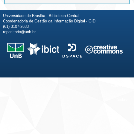
Universidade de Brasília - Biblioteca Central
Coordenadoria de Gestão da Informação Digital - GID
(61) 3107-2683
repositorio@unb.br
Fale conosco
Sobre