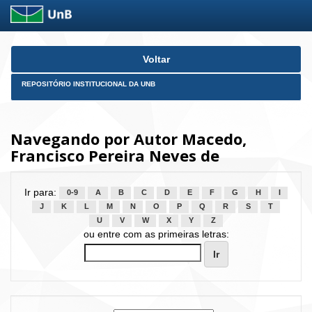
Skip
Voltar
navigation
REPOSITÓRIO INSTITUCIONAL DA UNB
Navegando por Autor Macedo,
Francisco Pereira Neves de
Ir para:
0-9
A
B
C
D
E
F
G
H
I
J
K
L
M
N
O
P
Q
R
S
T
U
V
W
X
Y
Z
ou entre com as primeiras letras: