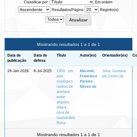
Classificar por:
Em ordem:
Resultados/Página
Registro(s):
Mostrando resultados 1 a 1 de 1
Data de
Data de
Título
Autor(es)
Orientador(es)
Co
publicação
defesa
28-Jan-2026
8-Jul-2025
1950 : um
Macedo,
Silva, Gustavo
-
ano
Francisco
de Castro da
zoológico :
Pereira
rastros de
Neves de
animais
entre
arquivo,
vida e
obra de
Guimarães
Rosa
Mostrando resultados 1 a 1 de 1