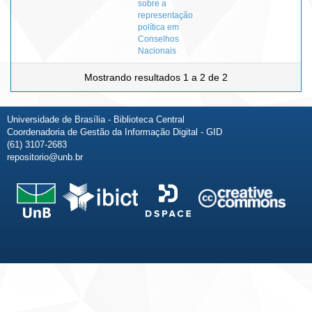
sobre a
representação
política em
Conselhos
Nacionais
Mostrando resultados 1 a 2 de 2
Universidade de Brasília - Biblioteca Central
Coordenadoria de Gestão da Informação Digital - GID
(61) 3107-2683
repositorio@unb.br
Fale conosco