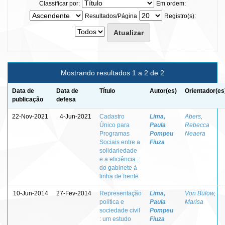
Classificar por:
Em ordem:
Resultados/Página
Registro(s):
Mostrando resultados 1 a 2 de 2
Data de
Data de
Título
Autor(es)
Orientador(es
publicação
defesa
22-Nov-2021
4-Jun-2021
Cadastro
Lima,
Abers,
Único para
Paula
Rebecca
Programas
Pompeu
Neaera
Sociais entre a
Fiuza
solidariedade
e a eficiência :
do gabinete à
linha de frente
10-Jun-2014
27-Fev-2014
Representação
Lima,
Von Bülow,
política e
Paula
Marisa
sociedade civil
Pompeu
: um estudo
Fiuza