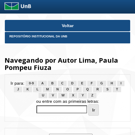
Skip
Voltar
navigation
REPOSITÓRIO INSTITUCIONAL DA UNB
Navegando por Autor Lima, Paula
Pompeu Fiuza
Ir para:
0-9
A
B
C
D
E
F
G
H
I
J
K
L
M
N
O
P
Q
R
S
T
U
V
W
X
Y
Z
ou entre com as primeiras letras: