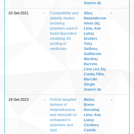
Soares da
20-Set-2021
-
Compatibility and
Silva,
-
stability studies
Ihatanderson
involving
Alves da
;
polymers used in
Lima, Ana
fused deposition
Luiza
;
modeling 3D
Gratieri,
printing of
Taís
;
medicines
Gelfuso,
Guilherme
Martins
;
Barreto,
Lívia Lira Sá
;
Cunha Filho,
Marcílio
Sérgio
Soares da
19-Set-2023
-
Follicle-targeted
Matos,
-
delivery of
Breno
betamethasone
Noronha
;
and minoxidil co-
Lima, Ana
entrapped in
Luiza
;
polymeric and
Cardoso,
lipid
Camila