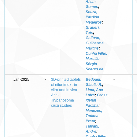
Alvim
Gomes
;
Souza,
Patrícia
Medeiros
;
Gratieri,
Taís
;
Gelfuso,
Guilherme
Martins
;
Cunha Filho,
Marcílio
Sérgio
Soares da
Jan-2025
-
3D-printed tablets
Bedogni,
-
of nifurtimox : in
Giselle R.
;
vitro and in vivo
Lima, Ana
Anti-
Luiza
;
Gross,
Trypanosoma
Idejan
cruzi studies
Padilha
;
Menezes,
Tatiana
Prata
;
Talvani,
Andre
;
Cunha Filho,