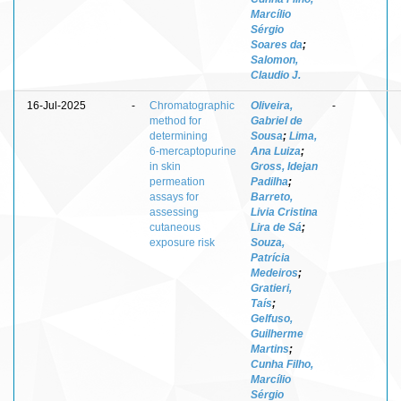
Marcílio
Sérgio
Soares da
;
Salomon,
Claudio J.
16-Jul-2025
-
Chromatographic
Oliveira,
-
method for
Gabriel de
determining
Sousa
;
Lima,
6‑mercaptopurine
Ana Luiza
;
in skin
Gross, Idejan
permeation
Padilha
;
assays for
Barreto,
assessing
Livia Cristina
cutaneous
Lira de Sá
;
exposure risk
Souza,
Patrícia
Medeiros
;
Gratieri,
Taís
;
Gelfuso,
Guilherme
Martins
;
Cunha Filho,
Marcílio
Sérgio