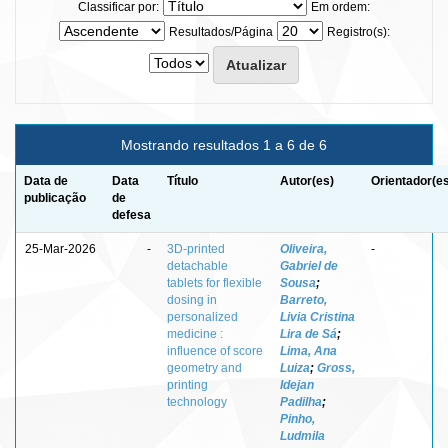
Classificar por:
Em ordem:
Resultados/Página
Registro(s):
Mostrando resultados 1 a 6 de 6
Data de
Data
Título
Autor(es)
Orientador(e
publicação
de
defesa
25-Mar-2026
-
3D-printed
Oliveira,
-
detachable
Gabriel de
tablets for flexible
Sousa
;
dosing in
Barreto,
personalized
Livia Cristina
medicine :
Lira de Sá
;
influence of score
Lima, Ana
geometry and
Luiza
;
Gross,
printing
Idejan
technology
Padilha
;
Pinho,
Ludmila