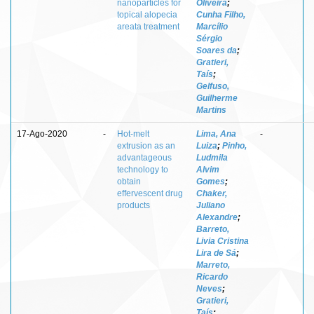
nanoparticles for
Oliveira
;
topical alopecia
Cunha Filho,
areata treatment
Marcílio
Sérgio
Soares da
;
Gratieri,
Taís
;
Gelfuso,
Guilherme
Martins
17-Ago-2020
-
Hot-melt
Lima, Ana
-
extrusion as an
Luiza
;
Pinho,
advantageous
Ludmila
technology to
Alvim
obtain
Gomes
;
effervescent drug
Chaker,
products
Juliano
Alexandre
;
Barreto,
Livia Cristina
Lira de Sá
;
Marreto,
Ricardo
Neves
;
Gratieri,
Taís
;