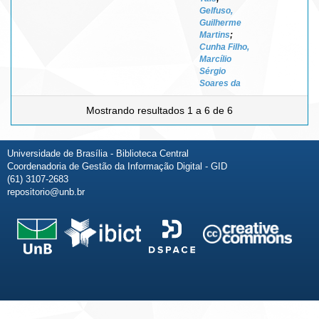
Gelfuso,
Guilherme
Martins
;
Cunha Filho,
Marcílio
Sérgio
Soares da
Mostrando resultados 1 a 6 de 6
Universidade de Brasília - Biblioteca Central
Coordenadoria de Gestão da Informação Digital - GID
(61) 3107-2683
repositorio@unb.br