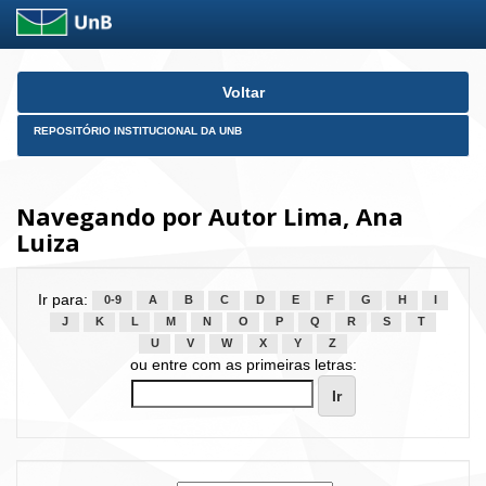
Skip
Voltar
navigation
REPOSITÓRIO INSTITUCIONAL DA UNB
Navegando por Autor Lima, Ana
Luiza
Ir para:
0-9
A
B
C
D
E
F
G
H
I
J
K
L
M
N
O
P
Q
R
S
T
U
V
W
X
Y
Z
ou entre com as primeiras letras: