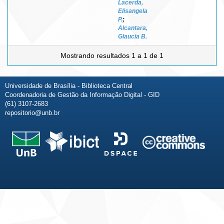
Lacerda,
Elisangela
P.
;
Alcantara,
Glaucia B.
Mostrando resultados 1 a 1 de 1
Universidade de Brasília - Biblioteca Central
Coordenadoria de Gestão da Informação Digital - GID
(61) 3107-2683
repositorio@unb.br
Fale conosco