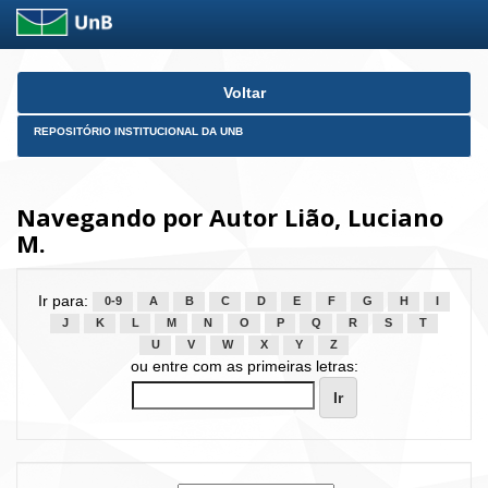
Skip
Voltar
navigation
REPOSITÓRIO INSTITUCIONAL DA UNB
Navegando por Autor Lião, Luciano
M.
Ir para:
0-9
A
B
C
D
E
F
G
H
I
J
K
L
M
N
O
P
Q
R
S
T
U
V
W
X
Y
Z
ou entre com as primeiras letras: