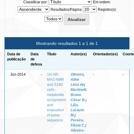
Classificar por:
Em ordem:
Resultados/Página
Registro(s):
Mostrando resultados 1 a 1 de 1
Data de
Data
Título
Autor(es)
Orientador(es)
Coorie
publicação
de
defesa
Jun-2014
-
1H HR-
Oliveira,
-
-
MAS NMR
Aline
and S180
Lima de
;
cells :
Martinelli,
metabolite
Bruno
assignment
César B.
;
and
Lião,
evaluation
Luciano
of pulse
M.
;
sequence
Pereira,
Flávia C.
;
Silveira-