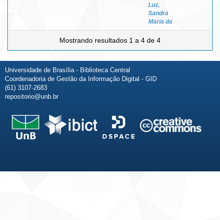
Luz,
Sandra
Maria da
Mostrando resultados 1 a 4 de 4
Universidade de Brasília - Biblioteca Central
Coordenadoria de Gestão da Informação Digital - GID
(61) 3107-2683
repositorio@unb.br
Fale conosco
Sobre