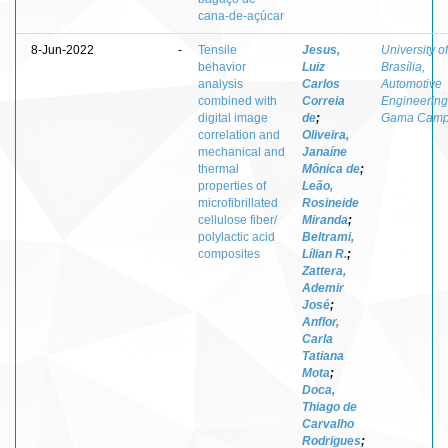
cana-de-açúcar
8-Jun-2022
-
Tensile
Jesus,
University of
behavior
Luiz
Brasília,
analysis
Carlos
Automotive
combined with
Correia
Engineering
digital image
de
;
Gama Cam
correlation and
Oliveira,
mechanical and
Janaíne
thermal
Mônica de
;
properties of
Leão,
microfibrillated
Rosineide
cellulose fiber/
Miranda
;
polylactic acid
Beltrami,
composites
Lílian R.
;
Zattera,
Ademir
José
;
Anflor,
Carla
Tatiana
Mota
;
Doca,
Thiago de
Carvalho
Rodrigues
;