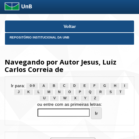
Skip
Voltar
navigation
REPOSITÓRIO INSTITUCIONAL DA UNB
Navegando por Autor Jesus, Luiz
Carlos Correia de
Ir para:
0-9
A
B
C
D
E
F
G
H
I
J
K
L
M
N
O
P
Q
R
S
T
U
V
W
X
Y
Z
ou entre com as primeiras letras: