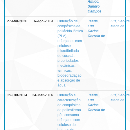
Amico,
Sandro
Campos
27-Mai-2020
16-Ago-2019
Obtenção de
Jesus,
Luz, Sandra
compósitos de
Luiz
Maria da
poliácido láctico
Carlos
(PLA)
Correia de
reforçados com
celulose
microfibrilada
de curauá :
propriedades
mecânicas,
térmicas,
biodegradação
e absorção de
água
29-Out-2014
24-Mar-2014
Obtenção e
Jesus,
Luz, Sandra
caracterização
Luiz
Maria da
de compósitos
Carlos
de poliestireno
Correia de
pós-consumo
reforçado com
celulose de
bagaço de