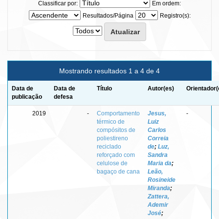
Classificar por:
Em ordem:
Resultados/Página
Registro(s):
Mostrando resultados 1 a 4 de 4
Data de
Data de
Título
Autor(es)
Orientador(
publicação
defesa
2019
-
Comportamento
Jesus,
-
térmico de
Luiz
compósitos de
Carlos
poliestireno
Correia
reciclado
de
;
Luz,
reforçado com
Sandra
celulose de
Maria da
;
bagaço de cana
Leão,
Rosineide
Miranda
;
Zattera,
Ademir
José
;