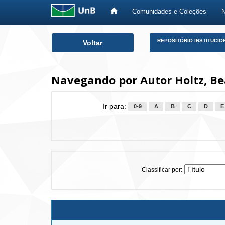
Comunidades e Coleções
Skip
REPOSITÓRIO INSTITUCIO
Voltar
navigation
Navegando por Autor Holtz, Be
Ir para:
0-9
A
B
C
D
E
Classificar por: