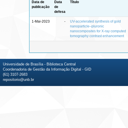
Data de
Data
Título
publicação
de
defesa
1-Mai-2023
-
UV-accelerated synthesis of gold
nanoparticle–pluronic
nanocomposites for X-ray computed
tomography contrast enhancement
Universidade de Brasília - Biblioteca Central
Coordenadoria de Gestão da Informação Digital - GID
(61) 3107-2683
repositorio@unb.br