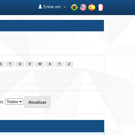
Entrar em:
S
T
U
V
W
X
Y
Z
s):