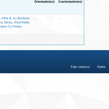
Orientador(es)
Coorientador(es)
 Aline B. S.
;
Barbosa,
-
-
es
;
Garay, Aisel Valle
;
stavo T.
;
Freitas,
Fale conosco
Sobre