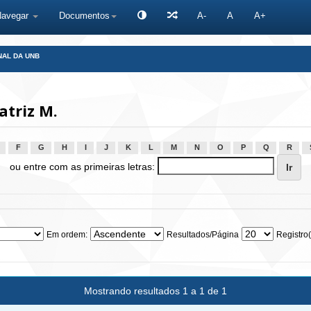
Navegar
Documentos
A-
A
A+
NAL DA UNB
atriz M.
F
G
H
I
J
K
L
M
N
O
P
Q
R
ou entre com as primeiras letras:
Em ordem:
Resultados/Página
Registro(
Mostrando resultados 1 a 1 de 1