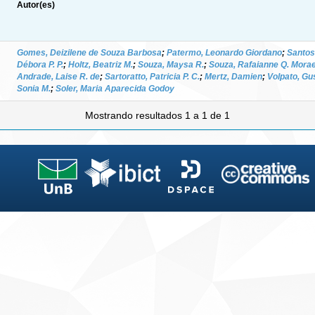
Autor(es)
Gomes, Deizilene de Souza Barbosa
;
Patermo, Leonardo Giordano
;
Santos,
Débora P. P.
;
Holtz, Beatriz M.
;
Souza, Maysa R.
;
Souza, Rafaianne Q. Mora
Andrade, Laise R. de
;
Sartoratto, Patricia P. C.
;
Mertz, Damien
;
Volpato, Gu
Sonia M.
;
Soler, Maria Aparecida Godoy
Mostrando resultados 1 a 1 de 1