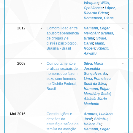
Vásquez
;
Willis,
Opal Jones
;
López,
Ricardo Prieto
;
Domenech, Diana
2012
-
Comorbilidad entre
Hamann, Edgar
-
abuso/dependencia
Merchán
;
Brands,
de drogas y el
Bruna
;
Strike,
distrés psicológico,
Carol
;
Mann,
Brasilia - Brasil
Robert
;
Khenti,
Akwatu
2008
-
Comportamento e
Silva, Maria
-
práticas sexuais de
Josenilda
homens que fazem
Gonçalves da
;
sexo com homens
Lima, Francisca
no Distrito Federal,
Sueli da Silva
;
Brasil
Hamann, Edgar
Merchán
;
Godoi,
Alcinda Maria
Machado
Mai-2016
-
Contribuições e
Arantes, Luciano
-
desafios da
José
;
Shimizu,
estratégia saúde da
Helena Eri
;
família na atenção
Hamann, Edgar