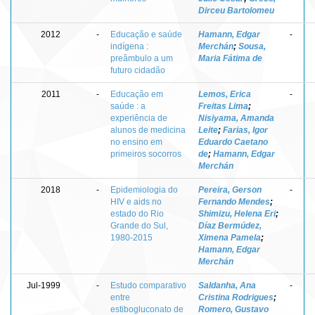
Dirceu Bartolomeu
2012
-
Educação e saúde
Hamann, Edgar
-
indígena :
Merchán
;
Sousa,
preâmbulo a um
Maria Fátima de
futuro cidadão
2011
-
Educação em
Lemos, Erica
-
saúde : a
Freitas Lima
;
experiência de
Nisiyama, Amanda
alunos de medicina
Leite
;
Farias, Igor
no ensino em
Eduardo Caetano
primeiros socorros
de
;
Hamann, Edgar
Merchán
2018
-
Epidemiologia do
Pereira, Gerson
-
HIV e aids no
Fernando Mendes
;
estado do Rio
Shimizu, Helena Eri
;
Grande do Sul,
Díaz Bermúdez,
1980-2015
Ximena Pamela
;
Hamann, Edgar
Merchán
Jul-1999
-
Estudo comparativo
Saldanha, Ana
-
entre
Cristina Rodrigues
;
estibogluconato de
Romero, Gustavo