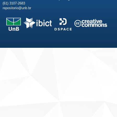
(61) 3107-2683
repositorio@unb.br
Fale conosco
Sobre