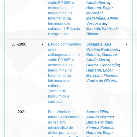
sódio BP 88R e
Adolfo Sierra
;
antimoniato de
Hamann, Edgar
meglumina no
Merchán
;
tratamento da
Magalhães, Albino
leishmaniose
Verçosa de
;
cutânea : I. Eficácia
Macêdo, Vanize de
e segurança
Oliveira
Jul-2000
-
Estudo comparativo
Saldanha, Ana
-
entre
Cristina Rodrigues
;
estibogluconato de
Romero, Gustavo
sódio BP 88R e
Adolfo Sierra
;
antimoniato de
Guerra, Conceição
;
meglumina no
Hamann, Edgar
tratamento da
Merchán
;
Macêdo,
leishmaniose
Vanize de Oliveira
cutânea II.
Toxicidade
bioquímica e
cardíaca
2021
-
Frequência e
Soares Filho,
-
fatores associados
Adauto Martins
;
ao registro
Díaz Bermúdez,
inespecífico de
Ximena Pamela
;
óbitos por causas
Hamann, Edgar