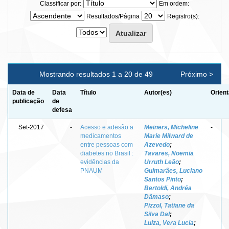
Classificar por:
Em ordem:
Resultados/Página
Registro(s):
Mostrando resultados 1 a 20 de 49
Próximo >
Data de
Data
Título
Autor(es)
Orient
publicação
de
defesa
Set-2017
-
Acesso e adesão a
Meiners, Micheline
-
medicamentos
Marie Milward de
entre pessoas com
Azevedo
;
diabetes no Brasil :
Tavares, Noemia
evidências da
Urruth Leão
;
PNAUM
Guimarães, Luciano
Santos Pinto
;
Bertoldi, Andréa
Dâmaso
;
Pizzol, Tatiane da
Silva Dal
;
Luiza, Vera Lucia
;