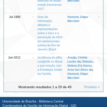
externas no Brasil :
Merchán
estudo transversal,
2017
Jul-1995
-
Grau de
Hamann, Edgar
-
informação,
Merchán
atitudes e
representações
sobre o risco e a
prevenção de AIDS
em adolescentes
pobres do Rio de
Janeiro, Brasil
Jun-2012
-
Incidência da sífilis
Araújo, Cinthia
-
congênita no Brasil
Lociks de
;
Shimizu,
e sua relação com
Helena Eri
;
Sousa,
a Estratégia Saúde
Artur Iuri Alves de
;
da Família
Hamann, Edgar
Merchán
Mostrando resultados 1 a 20 de 49
Próximo >
Universidade de Brasília - Biblioteca Central
Coordenadoria de Gestão da Informação Digital - GID