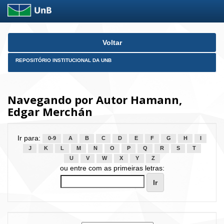
Skip
Voltar
navigation
REPOSITÓRIO INSTITUCIONAL DA UNB
Navegando por Autor Hamann,
Edgar Merchán
Ir para:
0-9
A
B
C
D
E
F
G
H
I
J
K
L
M
N
O
P
Q
R
S
T
U
V
W
X
Y
Z
ou entre com as primeiras letras: