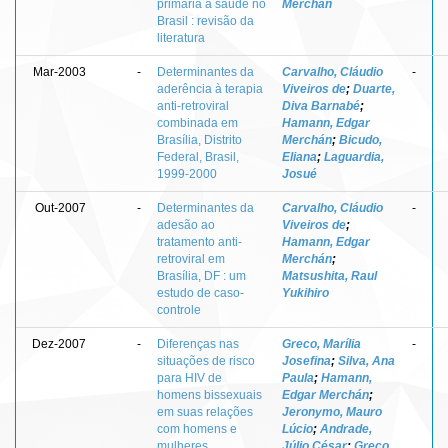
primária à saúde no
Merchán
Brasil : revisão da
literatura
Mar-2003
-
Determinantes da
Carvalho, Cláudio
-
aderência à terapia
Viveiros de
;
Duarte,
anti-retroviral
Diva Barnabé
;
combinada em
Hamann, Edgar
Brasília, Distrito
Merchán
;
Bicudo,
Federal, Brasil,
Eliana
;
Laguardia,
1999-2000
Josué
Out-2007
-
Determinantes da
Carvalho, Cláudio
-
adesão ao
Viveiros de
;
tratamento anti-
Hamann, Edgar
retroviral em
Merchán
;
Brasília, DF : um
Matsushita, Raul
estudo de caso-
Yukihiro
controle
Dez-2007
-
Diferenças nas
Greco, Marília
-
situações de risco
Josefina
;
Silva, Ana
para HIV de
Paula
;
Hamann,
homens bissexuais
Edgar Merchán
;
em suas relações
Jeronymo, Mauro
com homens e
Lúcio
;
Andrade,
mulheres
Júlio César
;
Greco,