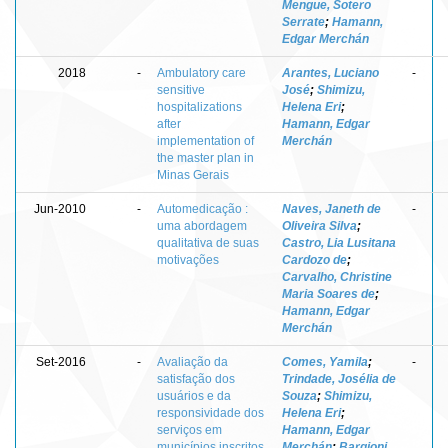
Mengue, Sotero
Serrate
;
Hamann,
Edgar Merchán
2018
-
Ambulatory care
Arantes, Luciano
-
sensitive
José
;
Shimizu,
hospitalizations
Helena Eri
;
after
Hamann, Edgar
implementation of
Merchán
the master plan in
Minas Gerais
Jun-2010
-
Automedicação :
Naves, Janeth de
-
uma abordagem
Oliveira Silva
;
qualitativa de suas
Castro, Lia Lusitana
motivações
Cardozo de
;
Carvalho, Christine
Maria Soares de
;
Hamann, Edgar
Merchán
Set-2016
-
Avaliação da
Comes, Yamila
;
-
satisfação dos
Trindade, Josélia de
usuários e da
Souza
;
Shimizu,
responsividade dos
Helena Eri
;
serviços em
Hamann, Edgar
municípios inscritos
Merchán
;
Bargioni,