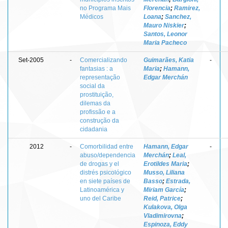
no Programa Mais
Florencia
;
Ramirez,
Médicos
Loana
;
Sanchez,
Mauro Niskier
;
Santos, Leonor
Maria Pacheco
Set-2005
-
Comercializando
Guimarães, Katia
-
fantasias : a
Maria
;
Hamann,
representação
Edgar Merchán
social da
prostituição,
dilemas da
profissão e a
construção da
cidadania
2012
-
Comorbilidad entre
Hamann, Edgar
-
abuso/dependencia
Merchán
;
Leal,
de drogas y el
Erotildes Maria
;
distrés psicológico
Musso, Liliana
en siete países de
Basso
;
Estrada,
Latinoamérica y
Miriam García
;
uno del Caribe
Reid, Patrice
;
Kulakova, Olga
Vladimirovna
;
Espinoza, Eddy