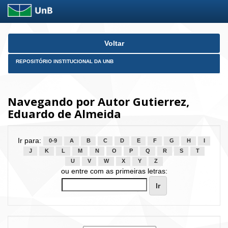
Skip
Voltar
navigation
REPOSITÓRIO INSTITUCIONAL DA UNB
Navegando por Autor Gutierrez,
Eduardo de Almeida
Ir para:
0-9
A
B
C
D
E
F
G
H
I
J
K
L
M
N
O
P
Q
R
S
T
U
V
W
X
Y
Z
ou entre com as primeiras letras: