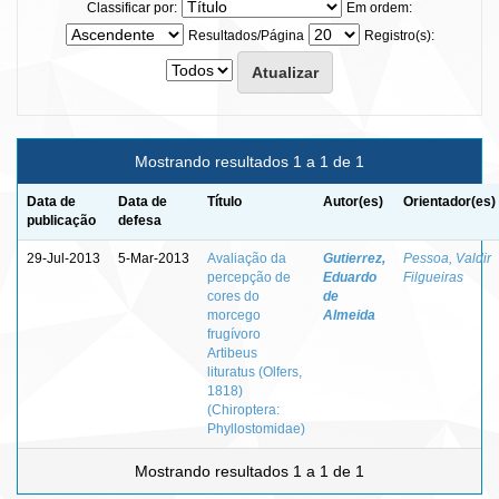
Classificar por:
Em ordem:
Resultados/Página
Registro(s):
Mostrando resultados 1 a 1 de 1
Data de
Data de
Título
Autor(es)
Orientador(es)
publicação
defesa
29-Jul-2013
5-Mar-2013
Avaliação da
Gutierrez,
Pessoa, Valdir
percepção de
Eduardo
Filgueiras
cores do
de
morcego
Almeida
frugívoro
Artibeus
lituratus (Olfers,
1818)
(Chiroptera:
Phyllostomidae)
Mostrando resultados 1 a 1 de 1