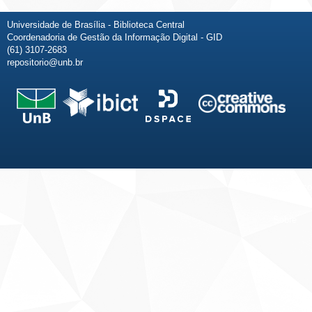
Universidade de Brasília - Biblioteca Central
Coordenadoria de Gestão da Informação Digital - GID
(61) 3107-2683
repositorio@unb.br
Fale conosco
Sobre