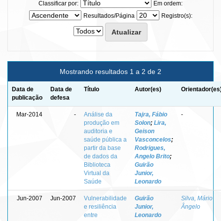
Classificar por:
Em ordem:
Resultados/Página
Registro(s):
Mostrando resultados 1 a 2 de 2
Data de
Data de
Título
Autor(es)
Orientador(es
publicação
defesa
Mar-2014
-
Análise da
Tajra, Fábio
-
produção em
Solon
;
Lira,
auditoria e
Geison
saúde pública a
Vasconcelos
;
partir da base
Rodrigues,
de dados da
Angelo Brito
;
Biblioteca
Guirão
Virtual da
Junior,
Saúde
Leonardo
Jun-2007
Jun-2007
Vulnerabilidade
Guirão
Silva, Mário
e resiliência
Junior,
Ângelo
entre
Leonardo