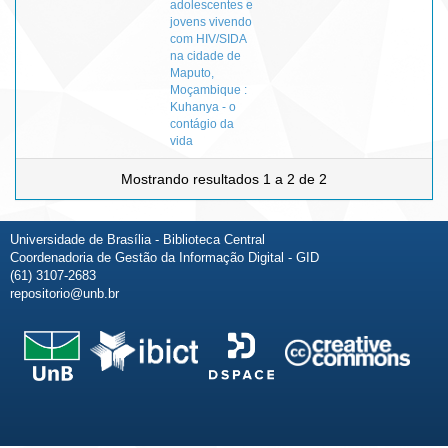
adolescentes e
jovens vivendo
com HIV/SIDA
na cidade de
Maputo,
Moçambique :
Kuhanya - o
contágio da
vida
Mostrando resultados 1 a 2 de 2
Universidade de Brasília - Biblioteca Central
Coordenadoria de Gestão da Informação Digital - GID
(61) 3107-2683
repositorio@unb.br