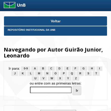
Skip
Voltar
navigation
REPOSITÓRIO INSTITUCIONAL DA UNB
Navegando por Autor Guirão Junior,
Leonardo
Ir para:
0-9
A
B
C
D
E
F
G
H
I
J
K
L
M
N
O
P
Q
R
S
T
U
V
W
X
Y
Z
ou entre com as primeiras letras: