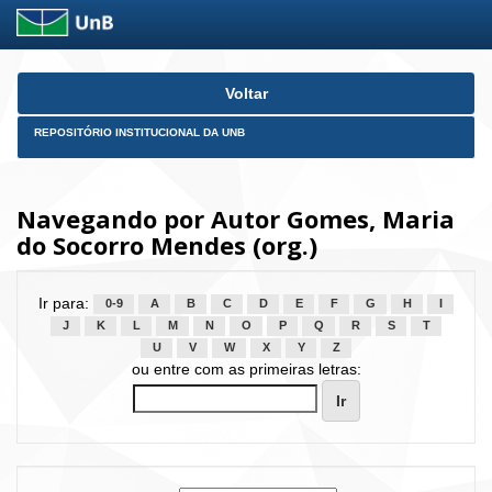
Skip
Voltar
navigation
REPOSITÓRIO INSTITUCIONAL DA UNB
Navegando por Autor Gomes, Maria
do Socorro Mendes (org.)
Ir para:
0-9
A
B
C
D
E
F
G
H
I
J
K
L
M
N
O
P
Q
R
S
T
U
V
W
X
Y
Z
ou entre com as primeiras letras: