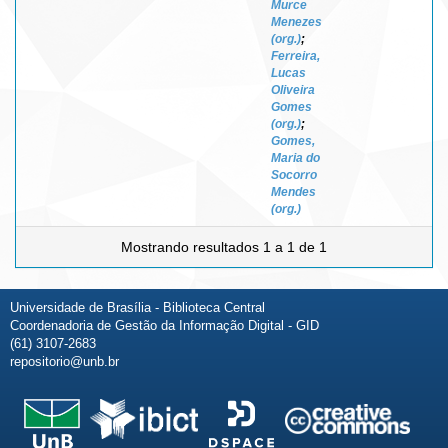
Murce
Menezes
(org.)
;
Ferreira,
Lucas
Oliveira
Gomes
(org.)
;
Gomes,
Maria do
Socorro
Mendes
(org.)
Mostrando resultados 1 a 1 de 1
Universidade de Brasília - Biblioteca Central
Coordenadoria de Gestão da Informação Digital - GID
(61) 3107-2683
repositorio@unb.br