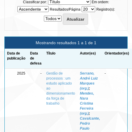
Classificar por:
Em ordem:
Resultados/Página
Registro(s):
Mostrando resultados 1 a 1 de 1
Data de
Data
Título
Autor(es)
Orientador(es)
publicação
de
defesa
2025
-
Gestão de
Serrano,
-
processos : um
André Luiz
estudo aplicado
Marques
ao
(org.)
;
dimensionamento
Mendes,
da força de
Nara
trabalho
Cristina
Ferreira
(org.)
;
Cavalcante,
Pedro
Paulo