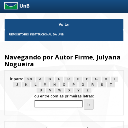
Skip
Voltar
navigation
REPOSITÓRIO INSTITUCIONAL DA UNB
Navegando por Autor Firme, Julyana
Nogueira
Ir para:
0-9
A
B
C
D
E
F
G
H
I
J
K
L
M
N
O
P
Q
R
S
T
U
V
W
X
Y
Z
ou entre com as primeiras letras: