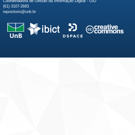
Coordenadoria de Gestão da Informação Digital - GID
(61) 3107-2683
repositorio@unb.br
Fale conosco
Sobre