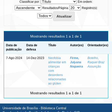
Classificar por:
Em ordem:
Resultados/Página
Registro(s):
Mostrando resultados 1 a 1 de 1
Data de
Data de
Título
Autor(es)
Orientador(es)
publicação
defesa
7-Ago-2024
14-Dez-2023
Neofobia
Firme,
Botelho,
alimentar em
Julyana
Raquel Braz
crianças
Nogueira
Assunção
com
desordens
relacionadas
ao glúten
Mostrando resultados 1 a 1 de 1
Universidade de Brasília - Biblioteca Central