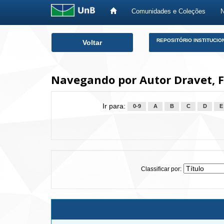
Comunidades e Coleções
Skip
REPOSITÓRIO INSTITUCIO
Voltar
navigation
Navegando por Autor Dravet, F
Ir para:
0-9
A
B
C
D
E
Classificar por: