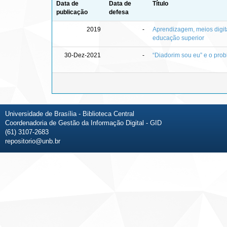
Data de
Data de
Título
publicação
defesa
2019
-
Aprendizagem, meios digit
educação superior
30-Dez-2021
-
“Diadorim sou eu” e o pro
Universidade de Brasília - Biblioteca Central
Coordenadoria de Gestão da Informação Digital - GID
(61) 3107-2683
repositorio@unb.br