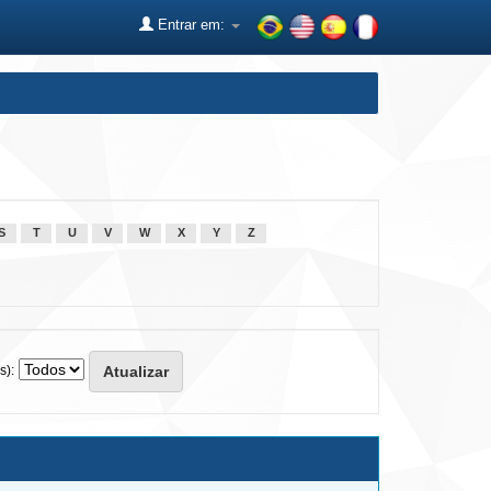
Entrar em:
S
T
U
V
W
X
Y
Z
s):