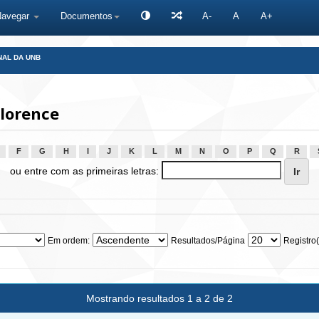
Navegar
Documentos
A-
A
A+
NAL DA UNB
lorence
F
G
H
I
J
K
L
M
N
O
P
Q
R
ou entre com as primeiras letras:
Em ordem:
Resultados/Página
Registro(
Mostrando resultados 1 a 2 de 2