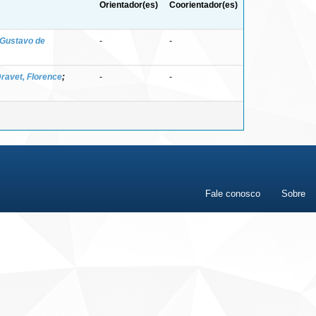
Orientador(es)
Coorientador(es)
 Gustavo de
-
-
ravet, Florence
;
-
-
Fale conosco
Sobre