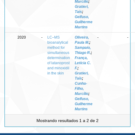
Marcílio
;
Gratieri,
Taís
;
Gelfuso,
Guilherme
Martins
2020
-
LC–MS
Oliveira,
-
-
bioanalytical
Paula M.
;
method for
Sampaio,
simultaneous
Thiago R.
;
determination
França,
of latanoprost
Letícia C.
and minoxidil
F.
;
in the skin
Gratieri,
Taís
;
Cunha-
Filho,
Marcílio
;
Gelfuso,
Guilherme
Martins
Mostrando resultados 1 a 2 de 2