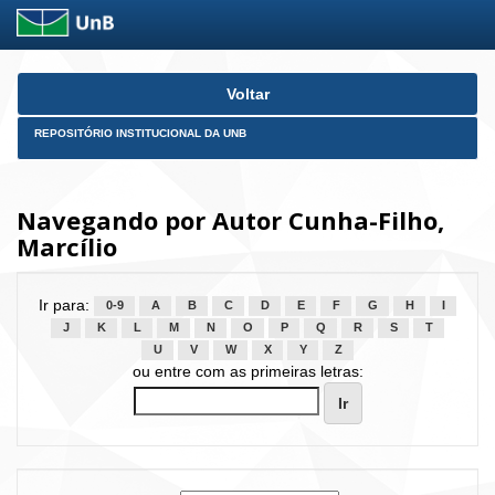
Skip
Voltar
navigation
REPOSITÓRIO INSTITUCIONAL DA UNB
Navegando por Autor Cunha-Filho,
Marcílio
Ir para:
0-9
A
B
C
D
E
F
G
H
I
J
K
L
M
N
O
P
Q
R
S
T
U
V
W
X
Y
Z
ou entre com as primeiras letras: