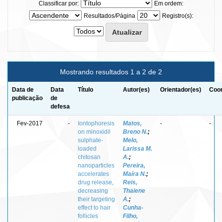
Classificar por:
Em ordem:
Resultados/Página
Registro(s):
Mostrando resultados 1 a 2 de 2
Data de
Data
Título
Autor(es)
Orientador(es)
Coor
publicação
de
defesa
Fev-2017
-
Iontophoresis
Matos,
-
-
on minoxidil
Breno N.
;
sulphate-
Melo,
loaded
Larissa M.
chitosan
A.
;
nanoparticles
Pereira,
accelerates
Maíra N.
;
drug release,
Reis,
decreasing
Thaiene
their targeting
A.
;
effect to hair
Cunha-
follicles
Filho,