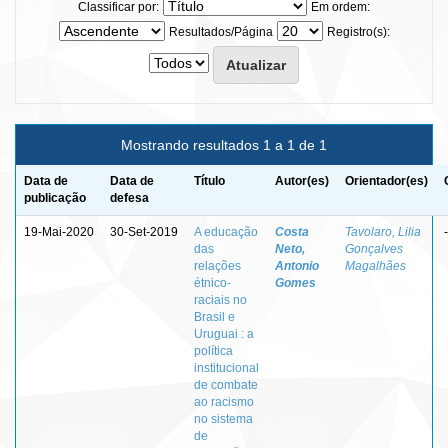
Classificar por:
Em ordem:
Resultados/Página
Registro(s):
Mostrando resultados 1 a 1 de 1
Data de
Data de
Título
Autor(es)
Orientador(es)
publicação
defesa
19-Mai-2020
30-Set-2019
A educação
Costa
Tavolaro, Lilia
-
das
Neto,
Gonçalves
relações
Antonio
Magalhães
étnico-
Gomes
raciais no
Brasil e
Uruguai : a
política
institucional
de combate
ao racismo
no sistema
de