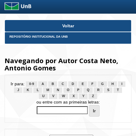
Skip
Voltar
navigation
REPOSITÓRIO INSTITUCIONAL DA UNB
Navegando por Autor Costa Neto,
Antonio Gomes
Ir para:
0-9
A
B
C
D
E
F
G
H
I
J
K
L
M
N
O
P
Q
R
S
T
U
V
W
X
Y
Z
ou entre com as primeiras letras: