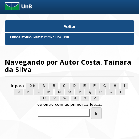
Skip
Voltar
navigation
REPOSITÓRIO INSTITUCIONAL DA UNB
Navegando por Autor Costa, Tainara
da Silva
Ir para:
0-9
A
B
C
D
E
F
G
H
I
J
K
L
M
N
O
P
Q
R
S
T
U
V
W
X
Y
Z
ou entre com as primeiras letras: