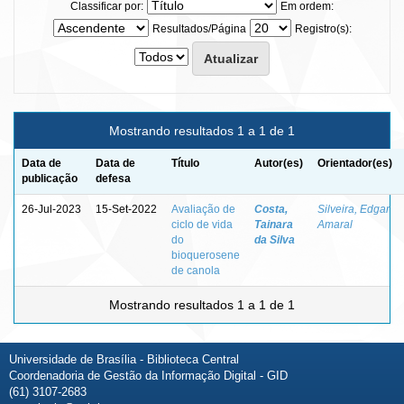
Classificar por:
Em ordem:
Resultados/Página
Registro(s):
Mostrando resultados 1 a 1 de 1
Data de
Data de
Título
Autor(es)
Orientador(es)
publicação
defesa
26-Jul-2023
15-Set-2022
Avaliação de
Costa,
Silveira, Edgar
ciclo de vida
Tainara
Amaral
do
da Silva
bioquerosene
de canola
Mostrando resultados 1 a 1 de 1
Universidade de Brasília - Biblioteca Central
Coordenadoria de Gestão da Informação Digital - GID
(61) 3107-2683