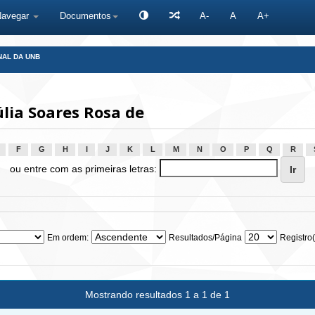
Navegar
Documentos
A-
A
A+
NAL DA UNB
lia Soares Rosa de
F
G
H
I
J
K
L
M
N
O
P
Q
R
ou entre com as primeiras letras:
Em ordem:
Resultados/Página
Registro(
Mostrando resultados 1 a 1 de 1