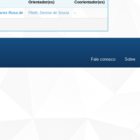
Orientador(es)
Coorientador(es)
oares Rosa de
Fleith, Denise de Souza
-
Fale conosco
Sobre