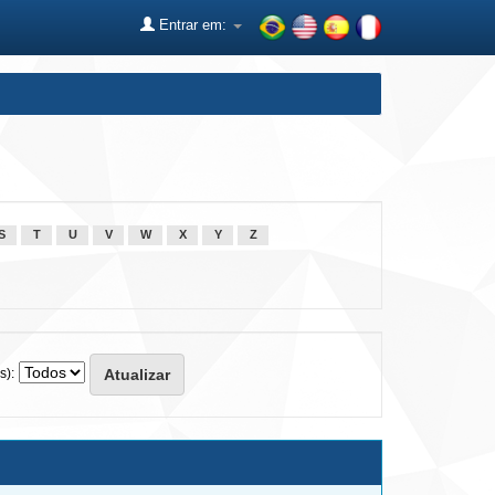
Entrar em:
S
T
U
V
W
X
Y
Z
s):