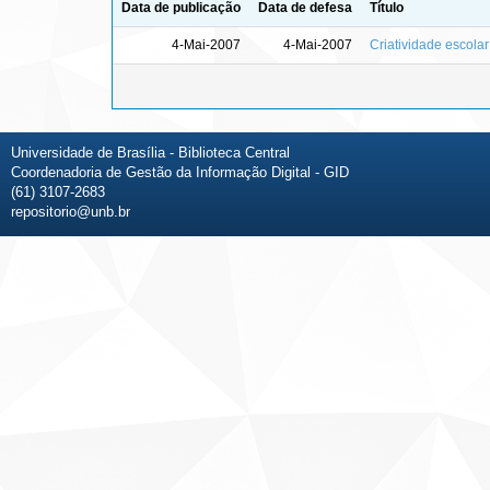
Data de publicação
Data de defesa
Título
4-Mai-2007
4-Mai-2007
Criatividade escolar
Universidade de Brasília - Biblioteca Central
Coordenadoria de Gestão da Informação Digital - GID
(61) 3107-2683
repositorio@unb.br