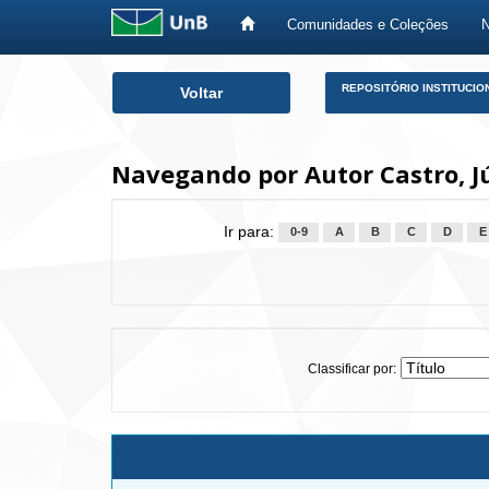
Comunidades e Coleções
Skip
REPOSITÓRIO INSTITUCIO
Voltar
navigation
Navegando por Autor Castro, Jú
Ir para:
0-9
A
B
C
D
E
Classificar por: