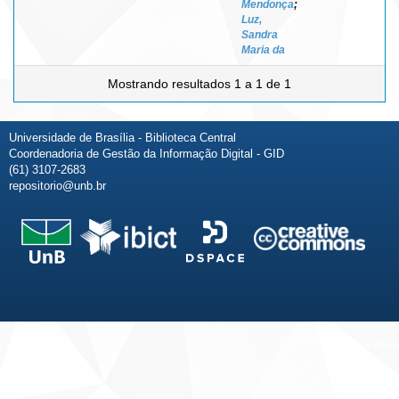
Mendonça
;
Luz,
Sandra
Maria da
Mostrando resultados 1 a 1 de 1
Universidade de Brasília - Biblioteca Central
Coordenadoria de Gestão da Informação Digital - GID
(61) 3107-2683
repositorio@unb.br
Fale conosco
Sobre