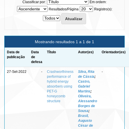
Classificar por:
Em ordem:
Resultados/Página
Registro(s):
Mostrando resultados 1 a 1 de 1
Data de
Data
Título
Autor(es)
Orientador(es)
publicação
de
defesa
27-Set-2022
-
Crashworthiness
Silva, Rita
-
performance of
de Cássia
;
hybrid energy
Castro,
absorbers using
Gabriel
PET-G
Martins
;
honeycomb
Oliveira,
structure
Alessandro
Borges de
Sousa
;
Brasil,
Augusto
César de