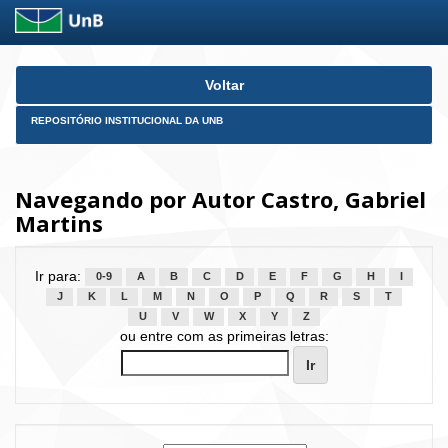
Skip
Voltar
navigation
REPOSITÓRIO INSTITUCIONAL DA UNB
Navegando por Autor Castro, Gabriel
Martins
Ir para:
0-9
A
B
C
D
E
F
G
H
I
J
K
L
M
N
O
P
Q
R
S
T
U
V
W
X
Y
Z
ou entre com as primeiras letras: