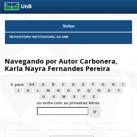
Skip
Voltar
navigation
REPOSITÓRIO INSTITUCIONAL DA UNB
Navegando por Autor Carbonera,
Karla Nayra Fernandes Pereira
Ir para:
0-9
A
B
C
D
E
F
G
H
I
J
K
L
M
N
O
P
Q
R
S
T
U
V
W
X
Y
Z
ou entre com as primeiras letras: