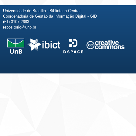
Universidade de Brasília - Biblioteca Central
Coordenadoria de Gestão da Informação Digital - GID
(61) 3107-2683
repositorio@unb.br
Fale conosco
Sobre