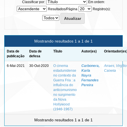
Classificar por:
Em ordem:
Resultados/Página
Registro(s):
Mostrando resultados 1 a 1 de 1
Data de
Data de
Título
Autor(es)
Orientador(es
publicação
defesa
6-Mai-2021
30-Out-2020
O cinema
Carbonera,
Arraes, Virgílio
estadunidense
Karla
Caixeta
no contexto da
Nayra
Guerra Fria : a
Fernandes
influência do
Pereira
anticomunismo
no surgimento
da Nova
Hollywood
(1946-1967)
Mostrando resultados 1 a 1 de 1