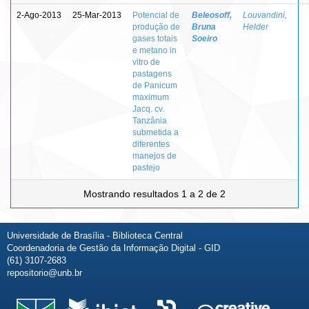
2-Ago-2013
25-Mar-2013
Potencial de
Beleosoff,
Louvandini,
produção de
Bruna
Helder
gases totais
Soeiro
e metano in
vitro de
pastagens
de Panicum
maximum
Jacq. cv.
Tanzânia
submetida a
diferentes
manejos de
pastejo
Mostrando resultados 1 a 2 de 2
Universidade de Brasília - Biblioteca Central
Coordenadoria de Gestão da Informação Digital - GID
(61) 3107-2683
repositorio@unb.br