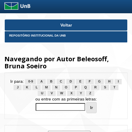
Skip
Voltar
navigation
REPOSITÓRIO INSTITUCIONAL DA UNB
Navegando por Autor Beleosoff,
Bruna Soeiro
Ir para:
0-9
A
B
C
D
E
F
G
H
I
J
K
L
M
N
O
P
Q
R
S
T
U
V
W
X
Y
Z
ou entre com as primeiras letras: