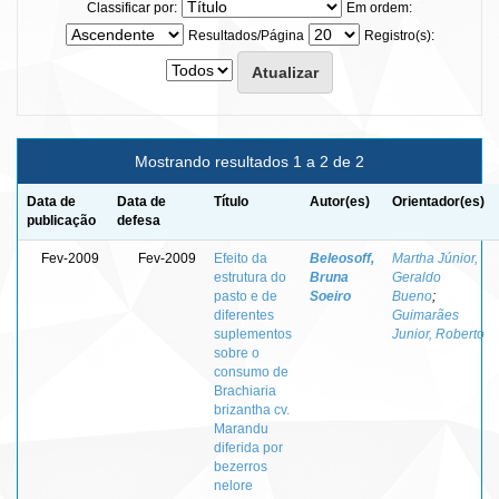
Classificar por:
Em ordem:
Resultados/Página
Registro(s):
Mostrando resultados 1 a 2 de 2
Data de
Data de
Título
Autor(es)
Orientador(es)
publicação
defesa
Fev-2009
Fev-2009
Efeito da
Beleosoff,
Martha Júnior,
estrutura do
Bruna
Geraldo
pasto e de
Soeiro
Bueno
;
diferentes
Guimarães
suplementos
Junior, Roberto
sobre o
consumo de
Brachiaria
brizantha cv.
Marandu
diferida por
bezerros
nelore