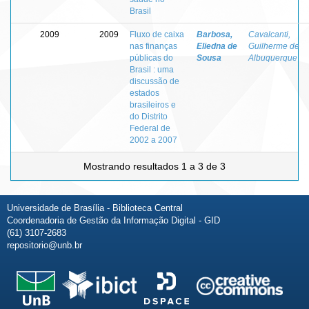
Brasil
2009
2009
Fluxo de caixa
Barbosa,
Cavalcanti,
nas finanças
Eliedna de
Guilherme de
públicas do
Sousa
Albuquerque
Brasil : uma
discussão de
estados
brasileiros e
do Distrito
Federal de
2002 a 2007
Mostrando resultados 1 a 3 de 3
Universidade de Brasília - Biblioteca Central
Coordenadoria de Gestão da Informação Digital - GID
(61) 3107-2683
repositorio@unb.br