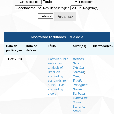
Classificar por:
Em ordem:
Resultados/Página
Registro(s):
Mostrando resultados 1 a 3 de 3
Data de
Data de
Título
Autor(es)
Orientador(es)
publicação
defesa
Dez-2023
-
Costs in public
Mendes,
-
sector : an
Nara
analysis of
Cristina
Brazilian
Ferreira
;
accounting
Cruz,
standards from
Emelle
perspective of
Rodrigues
accounting
Novais
;
theory
Barbosa,
Eliedna de
Sousa
;
Serrano,
André