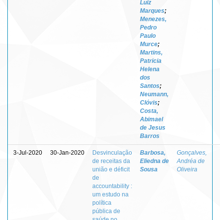
Luiz
Marques
;
Menezes,
Pedro
Paulo
Murce
;
Martins,
Patricia
Helena
dos
Santos
;
Neumann,
Clóvis
;
Costa,
Abimael
de Jesus
Barros
3-Jul-2020
30-Jan-2020
Desvinculação
Barbosa,
Gonçalves,
de receitas da
Eliedna de
Andréa de
união e déficit
Sousa
Oliveira
de
accountability :
um estudo na
política
pública de
saúde no