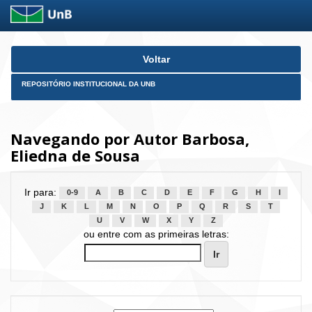
Skip
Voltar
navigation
REPOSITÓRIO INSTITUCIONAL DA UNB
Navegando por Autor Barbosa,
Eliedna de Sousa
Ir para:
0-9
A
B
C
D
E
F
G
H
I
J
K
L
M
N
O
P
Q
R
S
T
U
V
W
X
Y
Z
ou entre com as primeiras letras: