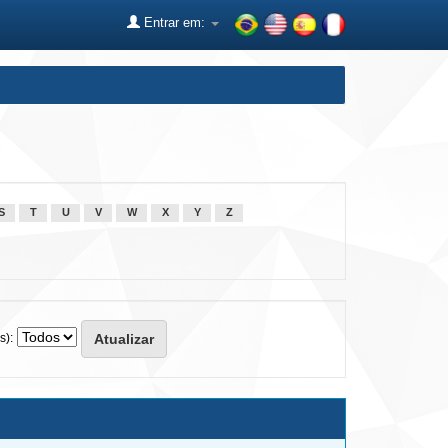
Entrar em:
S
T
U
V
W
X
Y
Z
s):