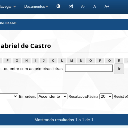
Navegar
Documentos
A-
A
A+
NAL DA UNB
abriel de Castro
F
G
H
I
J
K
L
M
N
O
P
Q
R
ou entre com as primeiras letras:
Em ordem:
Resultados/Página
Registro(
Mostrando resultados 1 a 1 de 1