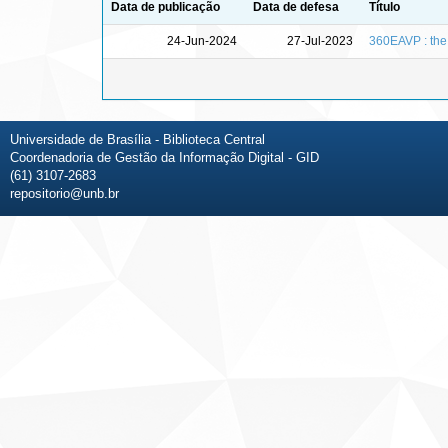
Data de publicação
Data de defesa
Título
24-Jun-2024
27-Jul-2023
360EAVP : the
Universidade de Brasília - Biblioteca Central
Coordenadoria de Gestão da Informação Digital - GID
(61) 3107-2683
repositorio@unb.br