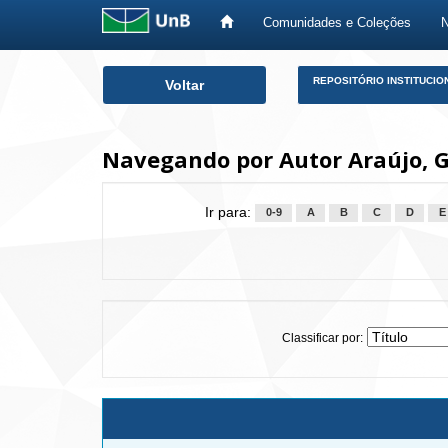
Comunidades e Coleções
Skip
REPOSITÓRIO INSTITUCIO
Voltar
navigation
Navegando por Autor Araújo, G
Ir para:
0-9
A
B
C
D
E
Classificar por: