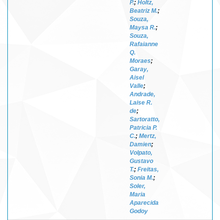
P.
;
Holtz,
Beatriz M.
;
Souza,
Maysa R.
;
Souza,
Rafaianne
Q.
Moraes
;
Garay,
Aisel
Valle
;
Andrade,
Laise R.
de
;
Sartoratto,
Patricia P.
C.
;
Mertz,
Damien
;
Volpato,
Gustavo
T.
;
Freitas,
Sonia M.
;
Soler,
Maria
Aparecida
Godoy