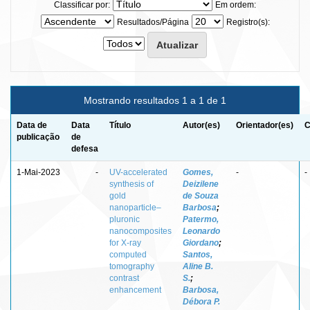
Classificar por:
Em ordem:
Resultados/Página
Registro(s):
Mostrando resultados 1 a 1 de 1
Data de
Data
Título
Autor(es)
Orientador(es)
C
publicação
de
defesa
1-Mai-2023
-
UV-accelerated
Gomes,
-
-
synthesis of
Deizilene
gold
de Souza
nanoparticle–
Barbosa
;
pluronic
Patermo,
nanocomposites
Leonardo
for X-ray
Giordano
;
computed
Santos,
tomography
Aline B.
contrast
S.
;
enhancement
Barbosa,
Débora P.