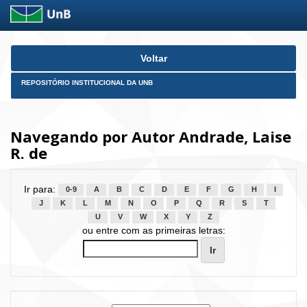
Skip
Voltar
navigation
REPOSITÓRIO INSTITUCIONAL DA UNB
Navegando por Autor Andrade, Laise
R. de
Ir para:
0-9
A
B
C
D
E
F
G
H
I
J
K
L
M
N
O
P
Q
R
S
T
U
V
W
X
Y
Z
ou entre com as primeiras letras: