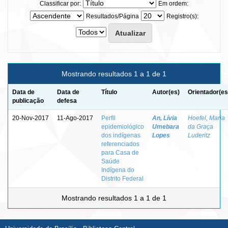
Classificar por:
Em ordem:
Resultados/Página
Registro(s):
Mostrando resultados 1 a 1 de 1
Data de
Data de
Título
Autor(es)
Orientador(es
publicação
defesa
20-Nov-2017
11-Ago-2017
Perfil
An, Lívia
Hoefel, Maria
epidemiológico
Umebara
da Graça
dos indígenas
Lopes
Luderitz
referenciados
para Casa de
Saúde
Indígena do
Distrito Federal
Mostrando resultados 1 a 1 de 1