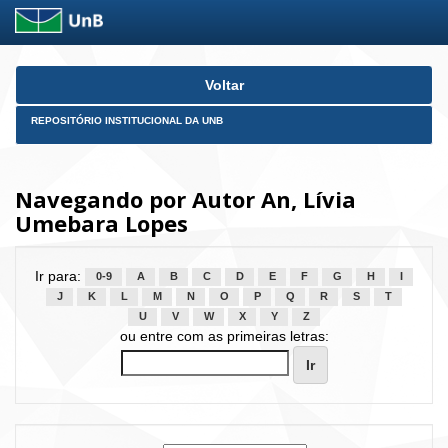
Skip
Voltar
navigation
REPOSITÓRIO INSTITUCIONAL DA UNB
Navegando por Autor An, Lívia
Umebara Lopes
Ir para:
0-9
A
B
C
D
E
F
G
H
I
J
K
L
M
N
O
P
Q
R
S
T
U
V
W
X
Y
Z
ou entre com as primeiras letras: