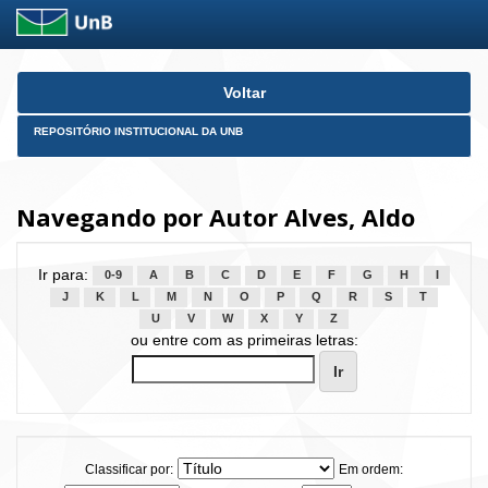
Skip
Voltar
navigation
REPOSITÓRIO INSTITUCIONAL DA UNB
Navegando por Autor Alves, Aldo
Ir para:
0-9
A
B
C
D
E
F
G
H
I
J
K
L
M
N
O
P
Q
R
S
T
U
V
W
X
Y
Z
ou entre com as primeiras letras:
Classificar por:
Em ordem: