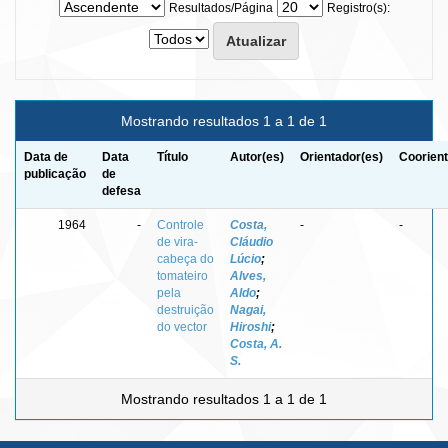
Resultados/Página
Registro(s):
Mostrando resultados 1 a 1 de 1
Data de
Data
Título
Autor(es)
Orientador(es)
Coorient
publicação
de
defesa
1964
-
Controle
Costa,
-
-
de vira-
Cláudio
cabeça do
Lúcio
;
tomateiro
Alves,
pela
Aldo
;
destruição
Nagai,
do vector
Hiroshi
;
Costa, A.
S.
Mostrando resultados 1 a 1 de 1