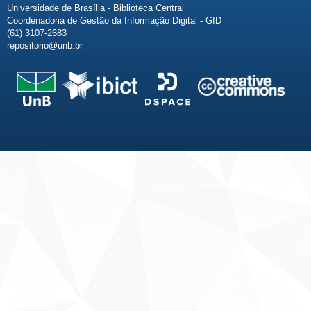
Universidade de Brasília - Biblioteca Central
Coordenadoria de Gestão da Informação Digital - GID
(61) 3107-2683
repositorio@unb.br
Fale conosco
Sobre