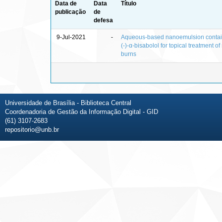
Data de
Data
Título
publicação
de
defesa
9-Jul-2021
-
Aqueous-based nanoemulsion contai
(-)-α-bisabolol for topical treatment of
burns
Universidade de Brasília - Biblioteca Central
Coordenadoria de Gestão da Informação Digital - GID
(61) 3107-2683
repositorio@unb.br