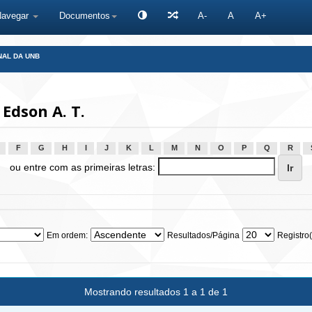
Navegar
Documentos
A-
A
A+
NAL DA UNB
Edson A. T.
F
G
H
I
J
K
L
M
N
O
P
Q
R
ou entre com as primeiras letras:
Em ordem:
Resultados/Página
Registro(
Mostrando resultados 1 a 1 de 1