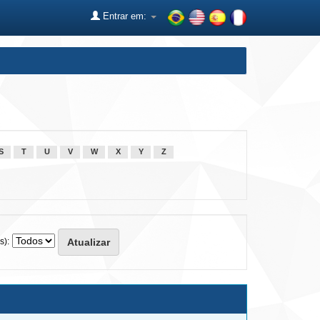
Entrar em:
S
T
U
V
W
X
Y
Z
s):