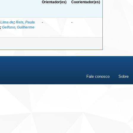
Orientador(es)
Coorientador(es)
 Lima de
;
Reis, Paula
-
-
;
Gelfuso, Guilherme
Fale conosco
Sobre