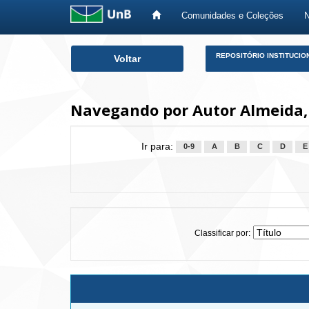
Comunidades e Coleções
Skip
REPOSITÓRIO INSTITUCIO
Voltar
navigation
Navegando por Autor Almeida, 
Ir para:
0-9
A
B
C
D
E
Classificar por: