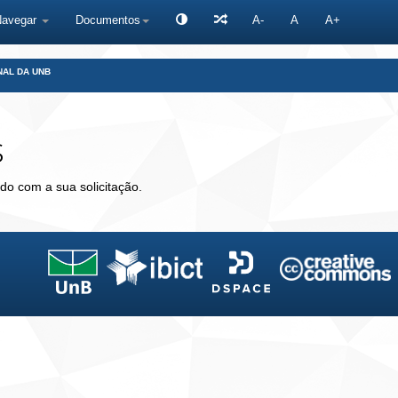
Navegar
Documentos
A-
A
A+
NAL DA UNB
s
do com a sua solicitação.