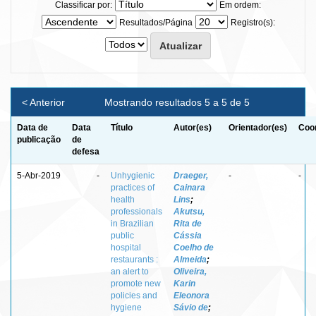
Classificar por:
Em ordem:
Resultados/Página
Registro(s):
< Anterior
Mostrando resultados 5 a 5 de 5
Data de
Data
Título
Autor(es)
Orientador(es)
Coor
publicação
de
defesa
5-Abr-2019
-
Unhygienic
Draeger,
-
-
practices of
Cainara
health
Lins
;
professionals
Akutsu,
in Brazilian
Rita de
public
Cássia
hospital
Coelho de
restaurants :
Almeida
;
an alert to
Oliveira,
promote new
Karin
policies and
Eleonora
hygiene
Sávio de
;