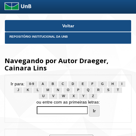
Skip
Voltar
navigation
REPOSITÓRIO INSTITUCIONAL DA UNB
Navegando por Autor Draeger,
Cainara Lins
Ir para:
0-9
A
B
C
D
E
F
G
H
I
J
K
L
M
N
O
P
Q
R
S
T
U
V
W
X
Y
Z
ou entre com as primeiras letras: