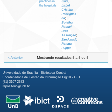
practices in
Silva,
the hospitals
Izabel
Cristina
Rodrigues
da
;
Botelho,
Raquel
Braz
Assunção
;
Zandonadi,
Renata
Puppin
< Anterior
Mostrando resultados 5 a 5 de 5
Universidade de Brasília - Biblioteca Central
Coordenadoria de Gestão da Informação Digital - GID
(61) 3107-2683
repositorio@unb.br