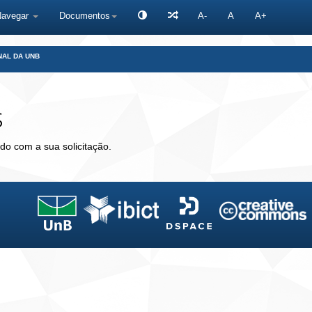
Navegar
Documentos
A-
A
A+
NAL DA UNB
s
do com a sua solicitação.