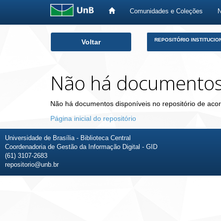
Comunidades e Coleções
Skip
REPOSITÓRIO INSTITUCIO
Voltar
navigation
Não há documento
Não há documentos disponíveis no repositório de acor
Página inicial do repositório
Universidade de Brasília - Biblioteca Central
Coordenadoria de Gestão da Informação Digital - GID
(61) 3107-2683
repositorio@unb.br