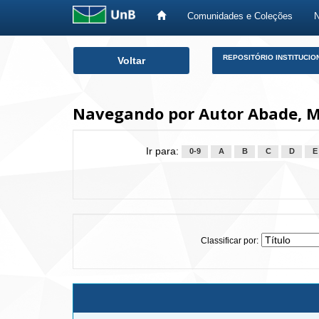
Comunidades e Coleções
Skip
REPOSITÓRIO INSTITUCIO
Voltar
navigation
Navegando por Autor Abade, M
Ir para:
0-9
A
B
C
D
E
Classificar por: