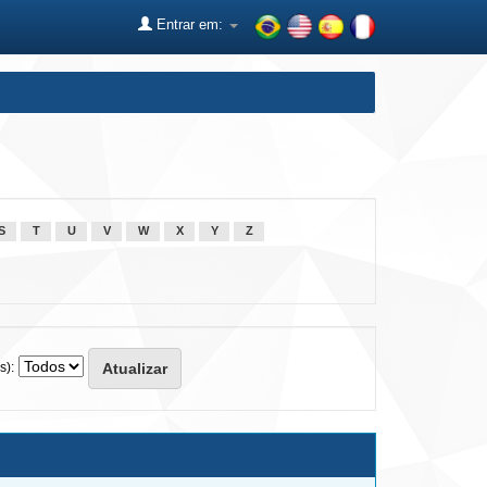
Entrar em:
S
T
U
V
W
X
Y
Z
s):