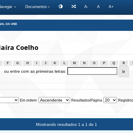
Navegar
Documentos
A-
A
A+
NAL DA UNB
aíra Coelho
F
G
H
I
J
K
L
M
N
O
P
Q
R
ou entre com as primeiras letras:
Em ordem:
Resultados/Página
Registro(
Mostrando resultados 1 a 1 de 1