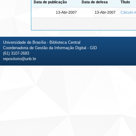
Data de publicação
Data de defesa
Título
13-Abr-2007
13-Abr-2007
Cálculo 
Universidade de Brasília - Biblioteca Central
Coordenadoria de Gestão da Informação Digital - GID
(61) 3107-2683
repositorio@unb.br