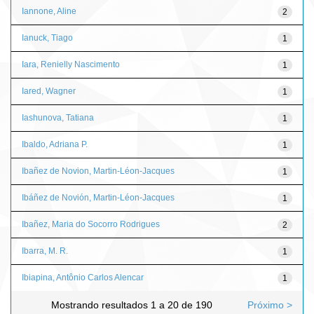
Iannone, Aline
2
Ianuck, Tiago
1
Iara, Renielly Nascimento
1
Iared, Wagner
1
Iashunova, Tatiana
1
Ibaldo, Adriana P.
1
Ibañez de Novion, Martin-Léon-Jacques
1
Ibáñez de Novión, Martin-Léon-Jacques
1
Ibañez, Maria do Socorro Rodrigues
2
Ibarra, M. R.
1
Ibiapina, Antônio Carlos Alencar
1
Mostrando resultados 1 a 20 de 190
Próximo >