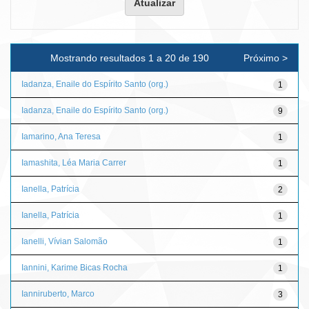
Mostrando resultados 1 a 20 de 190
Próximo >
Iadanza, Enaile do Espírito Santo (org.)
1
Iadanza, Enaile do Espírito Santo (org.)
9
Iamarino, Ana Teresa
1
Iamashita, Léa Maria Carrer
1
Ianella, Patrícia
2
Ianella, Patrícia
1
Ianelli, Vívian Salomão
1
Iannini, Karime Bicas Rocha
1
Ianniruberto, Marco
3