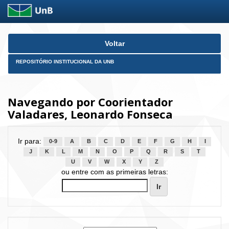
Skip
Voltar
navigation
REPOSITÓRIO INSTITUCIONAL DA UNB
Navegando por Coorientador
Valadares, Leonardo Fonseca
Ir para:
0-9
A
B
C
D
E
F
G
H
I
J
K
L
M
N
O
P
Q
R
S
T
U
V
W
X
Y
Z
ou entre com as primeiras letras: