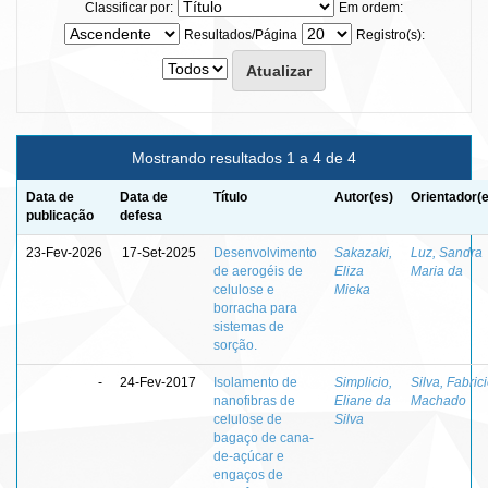
Classificar por:
Em ordem:
Resultados/Página
Registro(s):
Mostrando resultados 1 a 4 de 4
Data de
Data de
Título
Autor(es)
Orientador(
publicação
defesa
23-Fev-2026
17-Set-2025
Desenvolvimento
Sakazaki,
Luz, Sandra
de aerogéis de
Eliza
Maria da
celulose e
Mieka
borracha para
sistemas de
sorção.
-
24-Fev-2017
Isolamento de
Simplicio,
Silva, Fabric
nanofibras de
Eliane da
Machado
celulose de
Silva
bagaço de cana-
de-açúcar e
engaços de