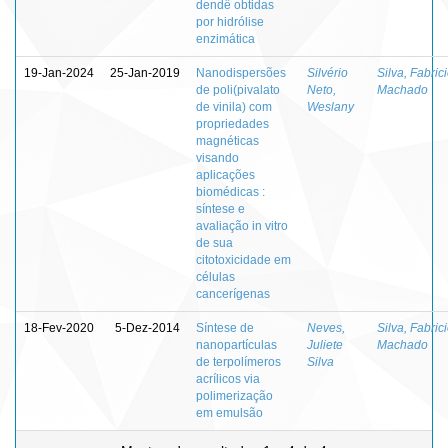
dendê obtidas
por hidrólise
enzimática
19-Jan-2024
25-Jan-2019
Nanodispersões
Silvério
Silva, Fabric
de poli(pivalato
Neto,
Machado
de vinila) com
Weslany
propriedades
magnéticas
visando
aplicações
biomédicas :
síntese e
avaliação in vitro
de sua
citotoxicidade em
células
cancerígenas
18-Fev-2020
5-Dez-2014
Síntese de
Neves,
Silva, Fabric
nanopartículas
Juliete
Machado
de terpolímeros
Silva
acrílicos via
polimerização
em emulsão