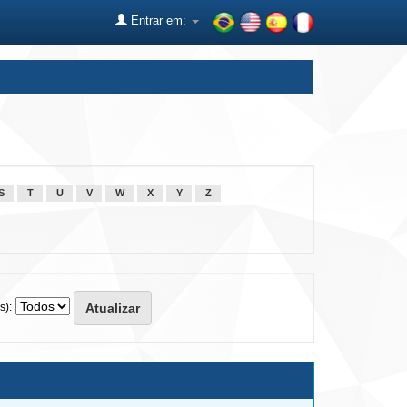
Entrar em:
S
T
U
V
W
X
Y
Z
s):