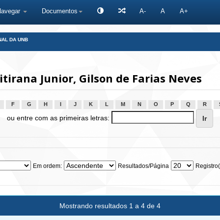
Navegar
Documentos
A-
A
A+
NAL DA UNB
irana Junior, Gilson de Farias Neves
F
G
H
I
J
K
L
M
N
O
P
Q
R
ou entre com as primeiras letras:
Em ordem:
Resultados/Página
Registro(
Mostrando resultados 1 a 4 de 4