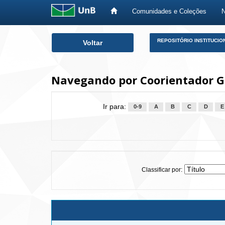
Comunidades e Coleções
Skip
REPOSITÓRIO INSTITUCIO
Voltar
navigation
Navegando por Coorientador Git
Ir para:
0-9
A
B
C
D
E
Classificar por: