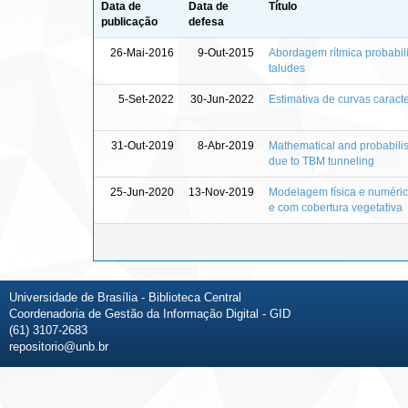
Data de
Data de
Título
publicação
defesa
26-Mai-2016
9-Out-2015
Abordagem rítmica probabilí
taludes
5-Set-2022
30-Jun-2022
Estimativa de curvas caracte
31-Out-2019
8-Abr-2019
Mathematical and probabilis
due to TBM tunneling
25-Jun-2020
13-Nov-2019
Modelagem física e numérica
e com cobertura vegetativa
Universidade de Brasília - Biblioteca Central
Coordenadoria de Gestão da Informação Digital - GID
(61) 3107-2683
repositorio@unb.br