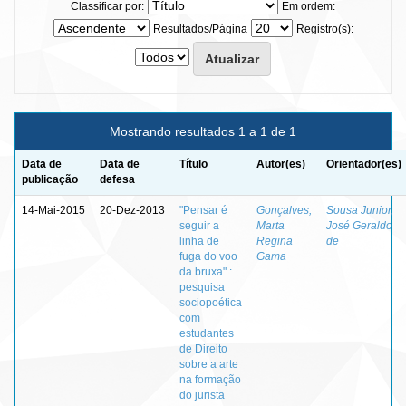
Classificar por:
Em ordem:
Resultados/Página
Registro(s):
Mostrando resultados 1 a 1 de 1
Data de
Data de
Título
Autor(es)
Orientador(es)
publicação
defesa
14-Mai-2015
20-Dez-2013
"Pensar é
Gonçalves,
Sousa Junior,
seguir a
Marta
José Geraldo
linha de
Regina
de
fuga do voo
Gama
da bruxa" :
pesquisa
sociopoética
com
estudantes
de Direito
sobre a arte
na formação
do jurista