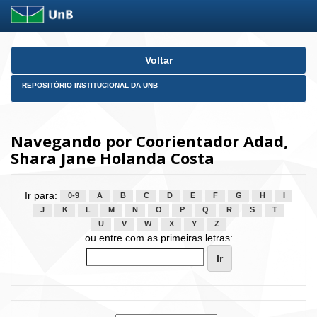
Skip
Voltar
navigation
REPOSITÓRIO INSTITUCIONAL DA UNB
Navegando por Coorientador Adad,
Shara Jane Holanda Costa
Ir para:
0-9
A
B
C
D
E
F
G
H
I
J
K
L
M
N
O
P
Q
R
S
T
U
V
W
X
Y
Z
ou entre com as primeiras letras: