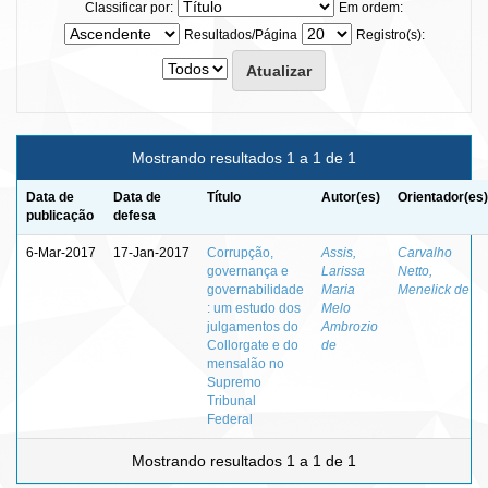
Classificar por:
Em ordem:
Resultados/Página
Registro(s):
Mostrando resultados 1 a 1 de 1
Data de
Data de
Título
Autor(es)
Orientador(es)
publicação
defesa
6-Mar-2017
17-Jan-2017
Corrupção,
Assis,
Carvalho
governança e
Larissa
Netto,
governabilidade
Maria
Menelick de
: um estudo dos
Melo
julgamentos do
Ambrozio
Collorgate e do
de
mensalão no
Supremo
Tribunal
Federal
Mostrando resultados 1 a 1 de 1