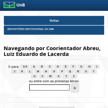
Skip
Voltar
navigation
REPOSITÓRIO INSTITUCIONAL DA UNB
Navegando por Coorientador Abreu,
Luiz Eduardo de Lacerda
Ir para:
0-9
A
B
C
D
E
F
G
H
I
J
K
L
M
N
O
P
Q
R
S
T
U
V
W
X
Y
Z
ou entre com as primeiras letras: