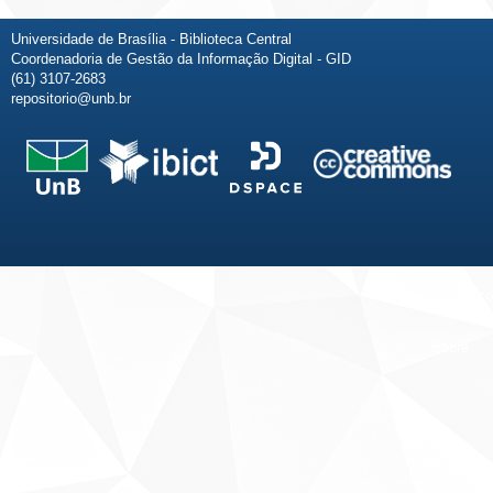
Universidade de Brasília - Biblioteca Central
Coordenadoria de Gestão da Informação Digital - GID
(61) 3107-2683
repositorio@unb.br
Fale conosco
Sobre