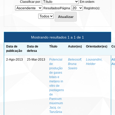
Classificar por:
Em ordem:
Resultados/Página
Registro(s):
Mostrando resultados 1 a 1 de 1
Data de
Data de
Título
Autor(es)
Orientador(es)
Co
publicação
defesa
2-Ago-2013
25-Mar-2013
Potencial
Beleosoff,
Louvandini,
Ab
de
Bruna
Helder
Ad
produção
Soeiro
de gases
totais e
metano in
vitro de
pastagens
de
Panicum
maximum
Jacq. cv.
Tanzânia