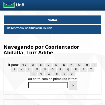
Skip
Voltar
navigation
REPOSITÓRIO INSTITUCIONAL DA UNB
Navegando por Coorientador
Abdalla, Luiz Adibe
Ir para:
0-9
A
B
C
D
E
F
G
H
I
J
K
L
M
N
O
P
Q
R
S
T
U
V
W
X
Y
Z
ou entre com as primeiras letras: