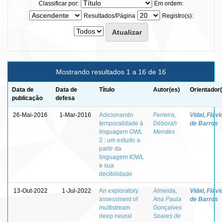
Classificar por:
Em ordem:
Resultados/Página
Registro(s):
Mostrando resultados 1 a 16 de 16
Data de
Data de
Título
Autor(es)
Orientador
publicação
defesa
26-Mai-2016
1-Mar-2016
Adicionando
Ferreira,
Vidal, Flávi
temporalidade à
Déborah
de Barros
linguagem OWL
Mendes
2 : um estudo a
partir da
linguagem tOWL
e sua
decibilidade
13-Out-2022
1-Jul-2022
An exploratory
Almeida,
Vidal, Flávi
assessment of
Ana Paula
de Barros
multistream
Gonçalves
deep neural
Soares de