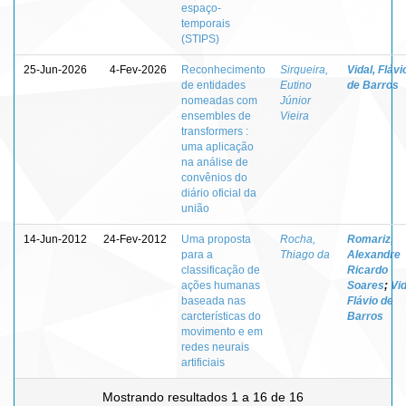
espaço-
temporais
(STIPS)
25-Jun-2026
4-Fev-2026
Reconhecimento
Sirqueira,
Vidal, Flávi
de entidades
Eutino
de Barros
nomeadas com
Júnior
ensembles de
Vieira
transformers :
uma aplicação
na análise de
convênios do
diário oficial da
união
14-Jun-2012
24-Fev-2012
Uma proposta
Rocha,
Romariz,
para a
Thiago da
Alexandre
classificação de
Ricardo
ações humanas
Soares
;
Vid
baseada nas
Flávio de
carcterísticas do
Barros
movimento e em
redes neurais
artificiais
Mostrando resultados 1 a 16 de 16