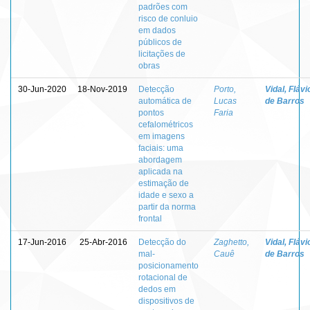
padrões com
risco de conluio
em dados
públicos de
licitações de
obras
30-Jun-2020
18-Nov-2019
Detecção
Porto,
Vidal, Flávi
automática de
Lucas
de Barros
pontos
Faria
cefalométricos
em imagens
faciais: uma
abordagem
aplicada na
estimação de
idade e sexo a
partir da norma
frontal
17-Jun-2016
25-Abr-2016
Detecção do
Zaghetto,
Vidal, Flávi
mal-
Cauê
de Barros
posicionamento
rotacional de
dedos em
dispositivos de