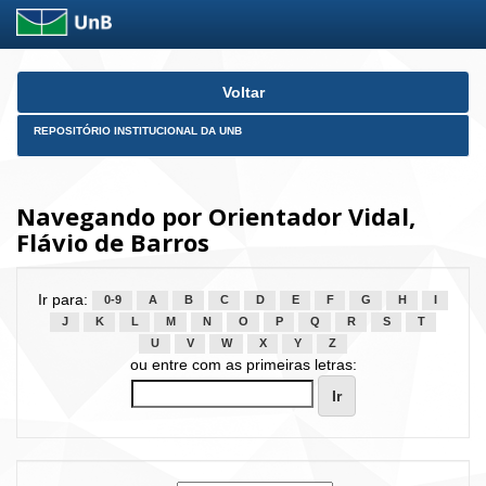
Skip
Voltar
navigation
REPOSITÓRIO INSTITUCIONAL DA UNB
Navegando por Orientador Vidal,
Flávio de Barros
Ir para:
0-9
A
B
C
D
E
F
G
H
I
J
K
L
M
N
O
P
Q
R
S
T
U
V
W
X
Y
Z
ou entre com as primeiras letras: