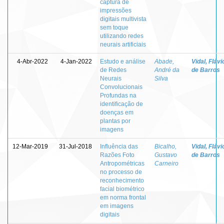
captura de
impressões
digitais multivista
sem toque
utilizando redes
neurais artificiais
4-Abr-2022
4-Jan-2022
Estudo e análise
Abade,
Vidal, Flávi
de Redes
André da
de Barros
Neurais
Silva
Convolucionais
Profundas na
identificação de
doenças em
plantas por
imagens
12-Mar-2019
31-Jul-2018
Influência das
Bicalho,
Vidal, Flávi
Razões Foto
Gustavo
de Barros
Antropométricas
Carneiro
no processo de
reconhecimento
facial biométrico
em norma frontal
em imagens
digitais