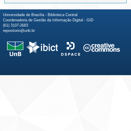
Universidade de Brasília - Biblioteca Central
Coordenadoria de Gestão da Informação Digital - GID
(61) 3107-2683
repositorio@unb.br
Fale conosco
Sobre