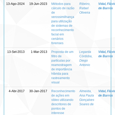
13-Ago-2024
19-Jun-2023
Métodos para
Ribeiro,
Vidal, Flávi
cálculo de razão
Rafael
de Barros
de
Oliveira
verossimilhança
para utilização
de sistemas de
reconhecimento
facial em
cenários
forenses
13-Set-2013
1-Mar-2013
Proposta de um
Legarda
Vidal, Flávi
filtro de
Córdoba,
de Barros
partículas por
Diego
reamostragem
Antonio
de importância
híbrida para
rastreamento
visual
4-Abr-2017
30-Jan-2017
Reconhecimento
Almeida,
Vidal, Flávi
de ações em
Ana Paula
de Barros
vídeo utilizando
Gonçalves
descritores de
Soares de
pontos de
interesse