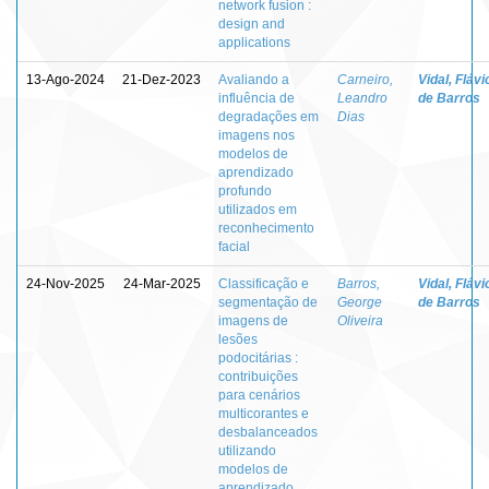
network fusion :
design and
applications
13-Ago-2024
21-Dez-2023
Avaliando a
Carneiro,
Vidal, Flávi
influência de
Leandro
de Barros
degradações em
Dias
imagens nos
modelos de
aprendizado
profundo
utilizados em
reconhecimento
facial
24-Nov-2025
24-Mar-2025
Classificação e
Barros,
Vidal, Flávi
segmentação de
George
de Barros
imagens de
Oliveira
lesões
podocitárias :
contribuições
para cenários
multicorantes e
desbalanceados
utilizando
modelos de
aprendizado