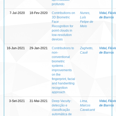
profundo
7-Jul-2020
18-Fev-2020
Contributions on
Nunes,
Vidal, Flávi
3D Biometric
Luís
de Barros
Face
Felipe de
Recognition for
Melo
point clouds in
low-resolution
devices
16-Jun-2021
29-Jan-2021
Contributions to
Zaghetto,
Vidal, Flávi
non-
Cauê
de Barros
conventional
biometric
systems :
improvements
on the
fingerprint, facial
and handwriting
recognition
approach
3-Set-2021
31-Mai-2021
Deep Vacuity :
Lima,
Vidal, Flávi
detecção e
Marcos
de Barros
classificação
Cavalcanti
automática de