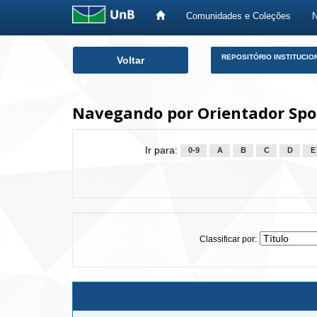
Comunidades e Coleções
Skip
REPOSITÓRIO INSTITUCIO
Voltar
navigation
Navegando por Orientador Spo
Ir para:
0-9
A
B
C
D
E
Classificar por: