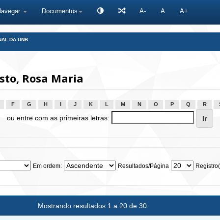
Navegar
Documentos
A-
A
A+
NAL DA UNB
sto, Rosa Maria
F
G
H
I
J
K
L
M
N
O
P
Q
R
ou entre com as primeiras letras:
Em ordem:
Resultados/Página
Registro(
Mostrando resultados 1 a 20 de 30