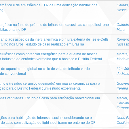
nergético e de emissões de CO2 de uma edificação habitacional
Caldas,
ing
Rosse
ergético na fase de pré-uso de telhas termoacústicas com poliestireno
Caldeir
bitacional no DF
Mara
to aos aspectos da inércia térmica e pintura externa de Teste-Cells
Komeno
ulho nos furos : estudo de caso realizado em Brasília
Hissash
celulósicos como potencial energético para a queima de blocos
Morais,
 indústria de cerâmica vermelha que a bastece o Distrito Federal
Medeir
l de aquecimento global no ciclo de vida de telhado verde
Lira, Jú
ado convencional
de Mato
hamote (resíduo cerâmico queimado) em massa cerâmicas para a
Gouvei
ão para o Distrito Federal : um estudo experimental
Pereira
das ventiladas. Estudo de caso para edifícação habitacional em
Maciel,
Carolin
Fernan
ões para habitação de interesse social considerando-se o
Uribe P
de caso com utilização do light steel frame no entorno do DF
Cristia