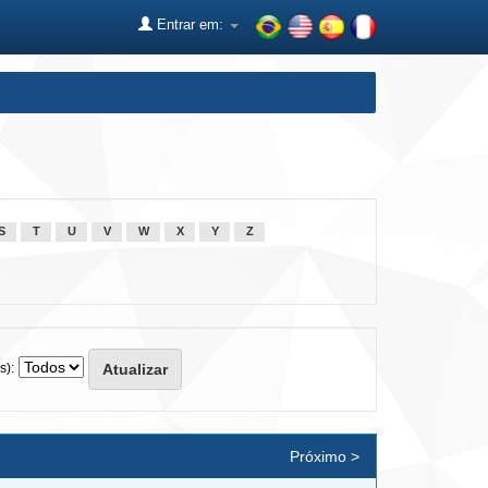
Entrar em:
S
T
U
V
W
X
Y
Z
s):
Próximo >