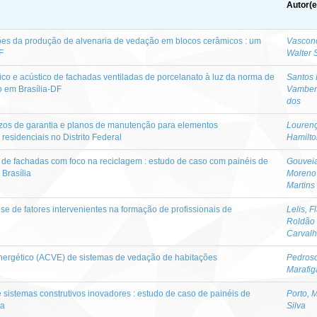
Autor(e
ões da produção de alvenaria de vedação em blocos cerâmicos : um
Vasconc
F
Walter 
o e acústico de fachadas ventiladas de porcelanato à luz da norma de
Santos 
 em Brasília-DF
Vamber
dos
azos de garantia e planos de manutenção para elementos
Lourenç
residenciais no Distrito Federal
Hamilto
 de fachadas com foco na reciclagem : estudo de caso com painéis de
Gouveia
Brasília
Moreno
Martins
se de fatores intervenientes na formação de profissionais de
Lelis, F
Roldão
Carval
Energético (ACVE) de sistemas de vedação de habitações
Pedroso
Marafig
istemas construtivos inovadores : estudo de caso de painéis de
Porto, 
da
Silva