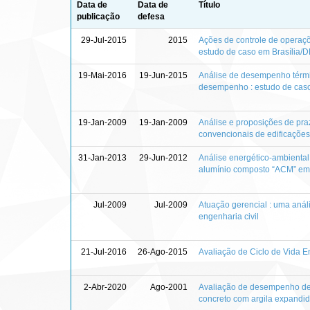
Data de
Data de
Título
publicação
defesa
29-Jul-2015
2015
Ações de controle de operaç
estudo de caso em Brasília/D
19-Mai-2016
19-Jun-2015
Análise de desempenho térmic
desempenho : estudo de caso
19-Jan-2009
19-Jan-2009
Análise e proposições de pr
convencionais de edificações 
31-Jan-2013
29-Jun-2012
Análise energético-ambiental
alumínio composto “ACM” em 
Jul-2009
Jul-2009
Atuação gerencial : uma análi
engenharia civil
21-Jul-2016
26-Ago-2015
Avaliação de Ciclo de Vida 
2-Abr-2020
Ago-2001
Avaliação de desempenho de s
concreto com argila expandi