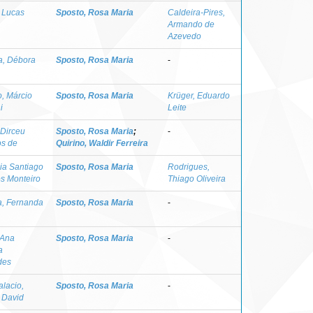
 Lucas
Sposto, Rosa Maria
Caldeira-Pires,
Armando de
Azevedo
a, Débora
Sposto, Rosa Maria
-
, Márcio
Sposto, Rosa Maria
Krüger, Eduardo
i
Leite
 Dirceu
Sposto, Rosa Maria
;
-
os de
Quirino, Waldir Ferreira
lia Santiago
Sposto, Rosa Maria
Rodrigues,
s Monteiro
Thiago Oliveira
a, Fernanda
Sposto, Rosa Maria
-
 Ana
Sposto, Rosa Maria
-
a
des
alacio,
Sposto, Rosa Maria
-
n David