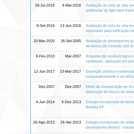
28-Jul-2016
4-Mai-2016
Avaliação do ciclo de vida e
unifamiliar de light steel fram
9-Set-2016
13-Jun-2016
Avaliação do ciclo de vida en
expandido para edificação ha
20-Mar-2020
26-Set-2005
Avaliação do desempenho quan
de blocos de concreto com ent
8-Fev-2010
Mar-2007
Briquetes de resíduos ligno-
cerâmicos : aplicação em uma
12-Jun-2017
23-Mar-2017
Depleção abiótica e potencia
comparativamente a um telh
Dez-2007
Dez-2007
Efeito da incorporação de c
fabricação de blocos de vedaç
4-Jun-2014
6-Dez-2013
Energia incorporada de facha
Brasília-DF
26-Ago-2013
26-Abr-2013
Energia incorporada de vedaç
desempenho térmico : estudo 