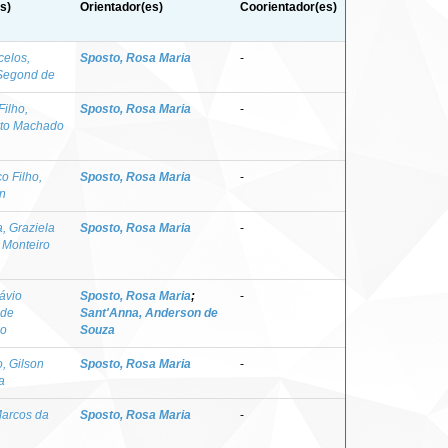
s)
Orientador(es)
Coorientador(es)
elos,
Sposto, Rosa Maria
-
Segond de
Filho,
Sposto, Rosa Maria
-
to Machado
o Filho,
Sposto, Rosa Maria
-
n
, Graziela
Sposto, Rosa Maria
-
 Monteiro
lávio
Sposto, Rosa Maria
;
-
 de
Sant'Anna, Anderson de
ho
Souza
, Gilson
Sposto, Rosa Maria
-
a
Marcos da
Sposto, Rosa Maria
-