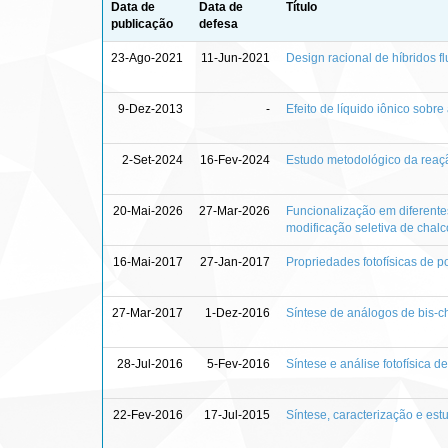
Data de
Data de
Título
publicação
defesa
23-Ago-2021
11-Jun-2021
Design racional de híbridos 
9-Dez-2013
-
Efeito de líquido iônico sob
2-Set-2024
16-Fev-2024
Estudo metodológico da reaçã
20-Mai-2026
27-Mar-2026
Funcionalização em diferentes
modificação seletiva de chal
16-Mai-2017
27-Jan-2017
Propriedades fotofísicas de p
27-Mar-2017
1-Dez-2016
Síntese de análogos de bis-c
28-Jul-2016
5-Fev-2016
Síntese e análise fotofísica 
22-Fev-2016
17-Jul-2015
Síntese, caracterização e est