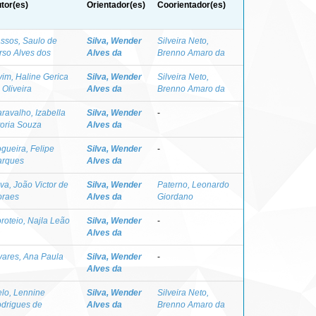
tor(es)
Orientador(es)
Coorientador(es)
ssos, Saulo de
Silva, Wender
Silveira Neto,
rso Alves dos
Alves da
Brenno Amaro da
vim, Haline Gerica
Silva, Wender
Silveira Neto,
 Oliveira
Alves da
Brenno Amaro da
ravalho, Izabella
Silva, Wender
-
toria Souza
Alves da
gueira, Felipe
Silva, Wender
-
rques
Alves da
lva, João Victor de
Silva, Wender
Paterno, Leonardo
raes
Alves da
Giordano
roteio, Najla Leão
Silva, Wender
-
Alves da
vares, Ana Paula
Silva, Wender
-
Alves da
lo, Lennine
Silva, Wender
Silveira Neto,
drigues de
Alves da
Brenno Amaro da