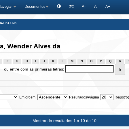
Navegar
Documentos
A-
A
A+
NAL DA UNB
a, Wender Alves da
F
G
H
I
J
K
L
M
N
O
P
Q
R
ou entre com as primeiras letras:
Em ordem:
Resultados/Página
Registro(
Mostrando resultados 1 a 10 de 10