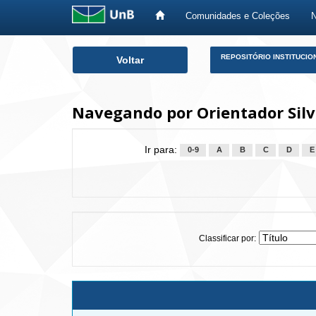
Comunidades e Coleções
Skip
REPOSITÓRIO INSTITUCIO
Voltar
navigation
Navegando por Orientador Silv
Ir para:
0-9
A
B
C
D
E
Classificar por: