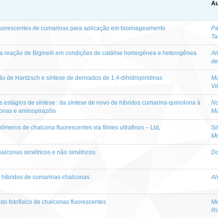
Au
fluorescentes de cumarinas para aplicação em bioimageamento
Pa
Ta
re a reação de Biginelli em condições de catálise homogênea e heterogênea
Al
de
o de Hantzsch e síntese de derivados de 1,4-dihidropiridinas
Ma
Vi
 estágios de síntese : da síntese de novo de híbridos cumarina-quinolona à
No
conas e aminopirazóis
Ma
olímeros de chalcona fluorescentes via filmes ultrafinos – LbL
Si
Mo
halconas simétricos e não simétricos
Do
de híbridos de cumarinas-chalconas
Al
udo fotofísico de chalconas fluorescentes
Me
Ro