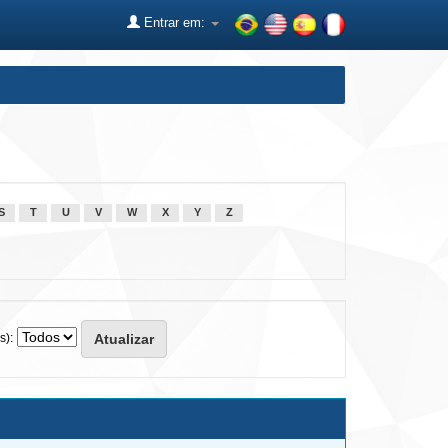
Entrar em:
S
T
U
V
W
X
Y
Z
s):